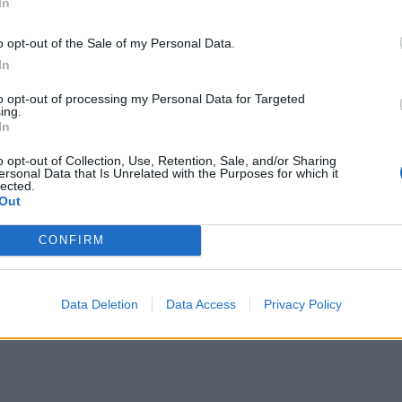
In
o opt-out of the Sale of my Personal Data.
In
to opt-out of processing my Personal Data for Targeted
ing.
In
o opt-out of Collection, Use, Retention, Sale, and/or Sharing
ersonal Data that Is Unrelated with the Purposes for which it
lected.
Out
CONFIRM
Data Deletion
Data Access
Privacy Policy