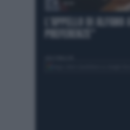
00:00
L'APPELLO DI ALFANO A
PREFERENZE"
sabato 8 febbraio 2014
Segui Libero Quotidiano su Google Dis