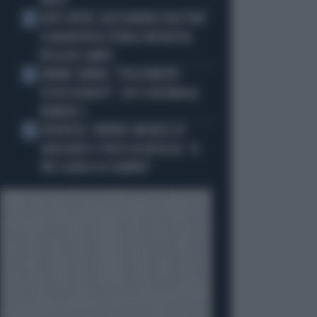
PIRLO"
JUVE-INTER, ALESSANDRO BASTONI
3
SCARAVENTA A TERRA ZHEGROVA:
RISSA IN CAMPO
JANNIK SINNER, "DOLCEMENTE
4
OSSESSIONATO": CHI SI INCHINA AL
NUMERO 1
JUVENTUS, PAPERE-MICHELE DI
5
GREGORIO E TIFOSI IN RIVOLTA: "IL
PIÙ SCARSO DI SEMPRE"