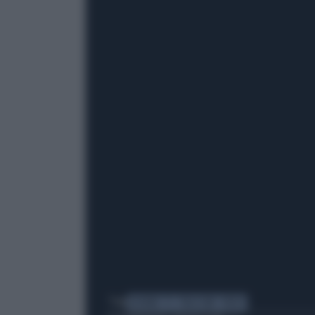
Tag
ALFANO
FI
ITALICUM
VIDEO