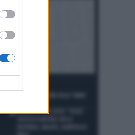
I PIÙ LETTI
ALL’ASTA IL PALLONE DELLA “MANO
1
DI DIO”
MALDINI VUOTA IL SACCO: "COSA È
2
SUCCESSO DAVVERO CON LA
NAZIONALE, MALAGÒ, GUARDIOLA E