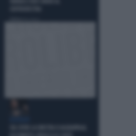
VANNACCI NON CHIUDE AL
CENTRODESTRA
Politica
di Elisa Calessi
DISPERATI
SUL COVID LA SINISTRA SI AGGRAPPA AL