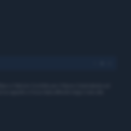
no e Fabrizio Cicchitto per il Nuovo Centrodestra sul
 un appello a Forza Italia affinchè tolga il veto alle