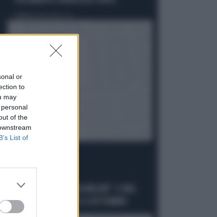
DOCUMENTO-PATACCA DI CONTE
Politica
di Andrea Muzzolon
sonal or
ection to
ou may
 personal
out of the
 downstream
B’s List of
LA PREMIER
"DOVE VA IN VACANZA MELONI". E UNA
DATA DA SEGNARE: IL 4 SETTEMBRE