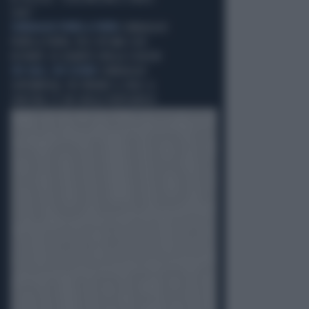
CHOC"
SONDAGGIO PORTA A PORTA
SONDAGGIO
PORTA A PORTA, FDI E PD MAI COSÌ
DISTANTI: DI QUANTO CROLLA SCHLEIN
CHI SALE, CHI SCENDE
SONDAGGIO
SUPERMEDIA, FDI PRENDE IL VOLO: A
SINISTRA C'È UN CROLLO VERTIGNOSO