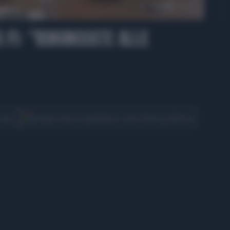
01:46
 FI: "RINUNCIATE ALLE
CONDIVIDI
cover
Scegli Libero Quotidiano come fonte preferita