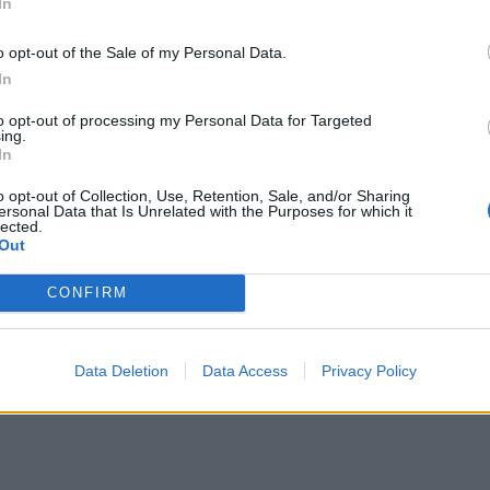
In
o opt-out of the Sale of my Personal Data.
In
to opt-out of processing my Personal Data for Targeted
ing.
In
o opt-out of Collection, Use, Retention, Sale, and/or Sharing
ersonal Data that Is Unrelated with the Purposes for which it
lected.
Out
CONFIRM
Data Deletion
Data Access
Privacy Policy