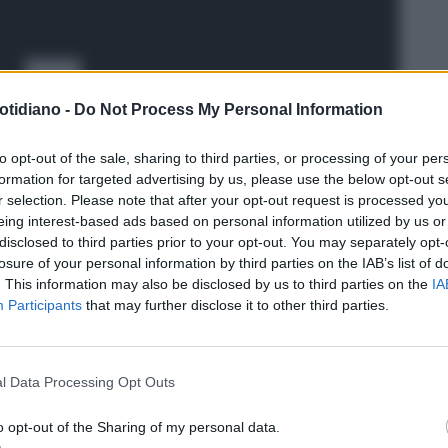
mi riguarda - conclude -. O si creano le condizioni per
otidiano -
Do Not Process My Personal Information
stra. Oppure, operazione più rischiosa ma anche più
sto conto: il Senato, a differenza della Camera, è eletto
to opt-out of the sale, sharing to third parties, or processing of your per
 Campania, Di Maio e io, se tutto andasse malissimo,
formation for targeted advertising by us, please use the below opt-out s
. Sa che cosa vuol dire prendere cinque senatori se non
r selection. Please note that after your opt-out request is processed y
no che può nascere,
nasce solo se passa prima da
eing interest-based ads based on personal information utilized by us or
disclosed to third parties prior to your opt-out. You may separately opt-
losure of your personal information by third parties on the IAB’s list of
. This information may also be disclosed by us to third parties on the
IA
Participants
that may further disclose it to other third parties.
l Data Processing Opt Outs
o opt-out of the Sharing of my personal data.