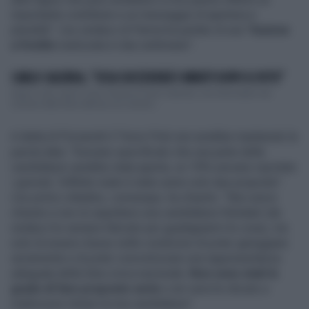
importante contributo e un messaggio di apertura e
pluralità". L'ex sindaco di Parma ha parlato di una "
fusione
a freddo
realizzata in due settimane".
CARLO CALENDA, "COSA SUCCEDERÀ 5 MINUTI DOPO IL VOTO"
Dopo il voto, sarà il caos. Parola di Carlo Calenda, che intervistato dal
Corriere della Sera delinea uno scenari...
A detta di Pizzarotti il Terzo Polo non avrebbe mantenuto la
parola data: "Avevano specificato che una parte delle
candidature sarebbe stata aperta, un 10% avevano riportato
i giornali, l'effetto reale è stato avere solo due proposte".
L'ex primo cittadino, comunque, ha chiarito: "Non avevo
chiesto e non mi aspettavo una candidatura 'blindata' (da
sindaco ho sempre faticato per guadagnarmi le cose), ma
solo di essere messo nelle condizioni di poter gareggiare
seriamente e di poter concretizzare una rappresentanza
adeguata della lista civica nazionale.
Non sono stati in
grado di fare proposte serie
e ieri sera ho dovuto a
malincuore ritirare la mia candidatura".