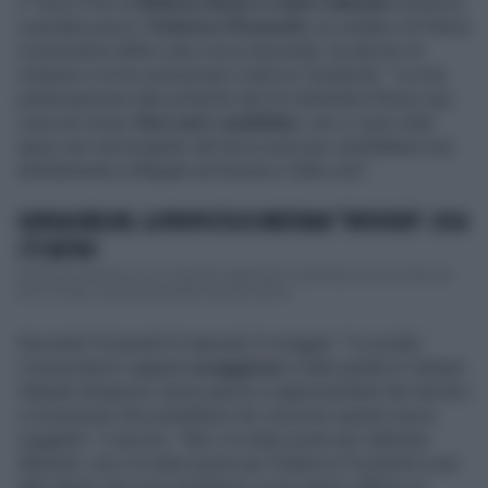
Il Terzo Polo di
Matteo Renzi e Carlo Calenda
comincia
a perdere pezzi.
Federico Pizzarotti
, ex sindaco di Parma
e promotore della Lista civica nazionale, ha deciso di
rompere e lo ha comunicato a tutti su Facebook: "La mia
partecipazione alle politiche del 25 settembre finisce qui,
cioè non inizia.
Non sarò candidato
, non ci sono stati
spazi seri nel progetto del terzo polo per candidature non
direttamente collegate ad Azione e Italia viva".
GIORGIA MELONI, LA PROPOSTA DI MENTANA? "RIFIUTATA": COSA
C'È DIETRO
Divampa la polemica sul confronto elettorale in televisione annunciato da
Bruno Vespa: grosse lamentele da parte del ter...
Secondo Pizzarotti è mancato il coraggio: "La scelta
'conservativa' e
poco coraggiosa
è stata quella di 'salvare
l'attuale dirigenza' senza aprirsi a rappresentanti dei territori
e di persone che potrebbero far crescere questo nuovo
soggetto". E ancora: "Non c'è stato posto per Gabriele
Albertini, non c'è stato posto per Federico Pizzarotti e per
altre figure che pure avrebbero a mio parere offerto un