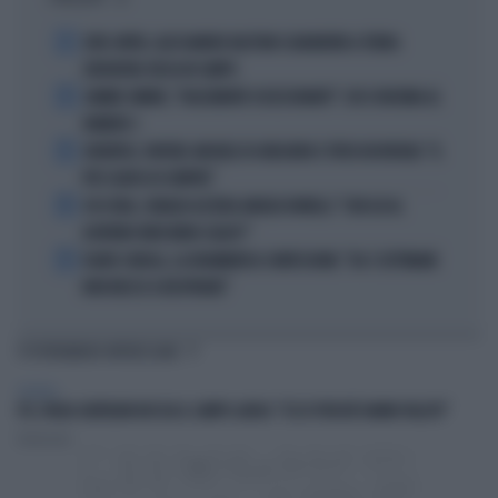
1
JUVE-INTER, ALESSANDRO BASTONI SCARAVENTA A TERRA
ZHEGROVA: RISSA IN CAMPO
2
JANNIK SINNER, "DOLCEMENTE OSSESSIONATO": CHI SI INCHINA AL
NUMERO 1
3
JUVENTUS, PAPERE-MICHELE DI GREGORIO E TIFOSI IN RIVOLTA: "IL
PIÙ SCARSO DI SEMPRE"
4
4 DI SERA, SENALDI AZZERA ANGELO BONELLI: "CON LUI AL
GOVERNO FARÀ MENO CALDO?"
5
FLAVIO COBOLLI, LA DRAMMATICA CONFESSIONE: "DA 3 SETTIMANE
NON RIESCO A RESPIRARE"
TI POTREBBERO INTERESSARE
POLITICA
PD, PAOLO GENTILONI BOCCIA IL CAMPO LARGO: "ECCO PERCHÉ HANNO FALLITO"
Redazione