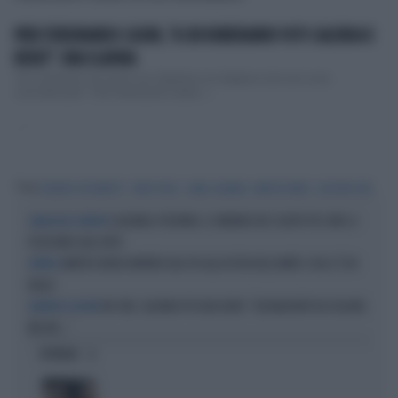
PIER FERDINANDO CASINI, "A CHI RUBERANNO VOTI CALENDA E
RENZI": UNA SLAVINA
"Ho condiviso l'accordo con Calenda e mi dispiace che non si sia
concretizzato". Pier Ferdinando Casini, i...
...
Tag
FEDERICO PIZZAROTTI
TERZO POLO
CARLO CALENDA
MATTEO RENZI
ELEZIONI 2022
CALENDA-PICIERNO, IL TANDEM CHE SCUOTE PD E M5S A
QUALCOSA SI MUOVE
POCHI MESI DAL VOTO
MATTEO RENZI INVITATO DAL PD ALLA FESTA DELL'UNITÀ: COSA C'È IN
INTRECCI
BALLO
NO-TAV, CALENDA PICCHIA DURO: "DELINQUENTI DA ISOLARE.
LEADER DI AZIONE
MA AVS..."
OPINIONI