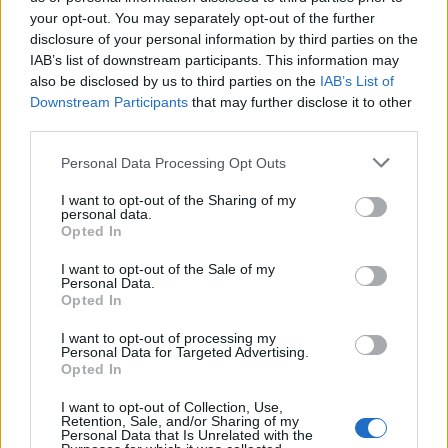
your opt-out. You may separately opt-out of the further
Seguici su Google Discover
disclosure of your personal information by third parties on the
IAB’s list of downstream participants. This information may
Segui Libero Quotidiano su Google Discover
also be disclosed by us to third parties on the
IAB’s List of
Scegli Libero Quotidiano come fonte preferita
Downstream Participants
that may further disclose it to other
third parties.
SEZIONI
Personal Data Processing Opt Outs
I want to opt-out of the Sharing of my
SPETTACOLI
personal data.
Opted In
SCIENZA E TECH
I want to opt-out of the Sale of my
Personal Data.
Opted In
ALTRO
I want to opt-out of processing my
Personal Data for Targeted Advertising.
Opted In
I want to opt-out of Collection, Use,
Retention, Sale, and/or Sharing of my
Personal Data that Is Unrelated with the