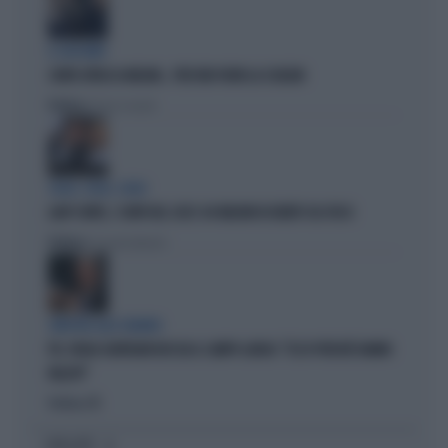
IL GIOCHINO
CONTE ATTACCA MELONI... PER FAR FUORI LA SCHLEIN
Politica
di Pietro Senaldi
SOLDI, SOLDI, SOLDI
LADY CONTE, I CONTI DEL 2025: 60 MILIONI DI DEBITI COL FISCO
Politica
di Giacomo Amadori
SINISTRA ALLO SBANDO
PD, PAOLO GENTILONI BOCCIA IL CAMPO LARGO: "ECCO PERCHÉ HANNO
FALLITO"
Politica
di
I PIÙ LETTI