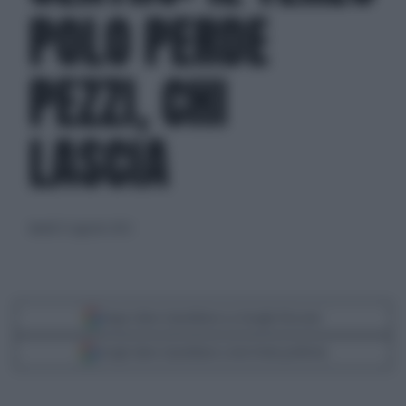
POLO PERDE
PEZZI, CHI
LASCIA
lunedì 22 agosto 2022
Segui Libero Quotidiano su Google Discover
Scegli Libero Quotidiano come fonte preferita