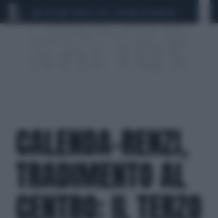
CEUTA
SCANDALO CONTE-COVID
CALCIOMERCATO
CALENDA-RENZI,
TRADIMENTO AL
CENTRO: IL TERZO