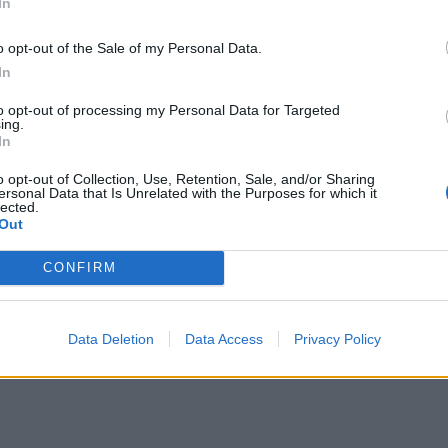
In
o opt-out of the Sale of my Personal Data.
In
to opt-out of processing my Personal Data for Targeted
ing.
In
o opt-out of Collection, Use, Retention, Sale, and/or Sharing
ersonal Data that Is Unrelated with the Purposes for which it
lected.
Out
CONFIRM
Data Deletion
Data Access
Privacy Policy