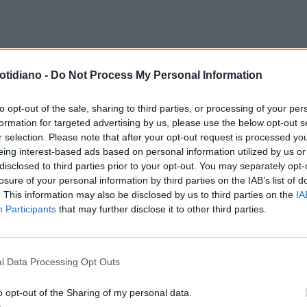
otidiano -
Do Not Process My Personal Information
to opt-out of the sale, sharing to third parties, or processing of your per
formation for targeted advertising by us, please use the below opt-out s
r selection. Please note that after your opt-out request is processed y
eing interest-based ads based on personal information utilized by us or
disclosed to third parties prior to your opt-out. You may separately opt-
losure of your personal information by third parties on the IAB’s list of
. This information may also be disclosed by us to third parties on the
IA
Participants
that may further disclose it to other third parties.
l Data Processing Opt Outs
o opt-out of the Sharing of my personal data.