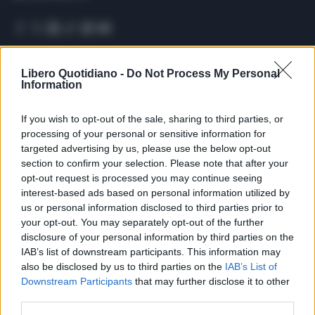
Libero Quotidiano -
Do Not Process My Personal
Information
Seguici su Google Discover
Segui Libero Quotidiano su Google Discover
If you wish to opt-out of the sale, sharing to third parties, or
Scegli Libero Quotidiano come fonte preferita
processing of your personal or sensitive information for
targeted advertising by us, please use the below opt-out
section to confirm your selection. Please note that after your
SEZIONI
opt-out request is processed you may continue seeing
interest-based ads based on personal information utilized by
us or personal information disclosed to third parties prior to
SPETTACOLI
your opt-out. You may separately opt-out of the further
disclosure of your personal information by third parties on the
SCIENZA E TECH
IAB’s list of downstream participants. This information may
also be disclosed by us to third parties on the
IAB’s List of
Downstream Participants
that may further disclose it to other
ALTRO
third parties.