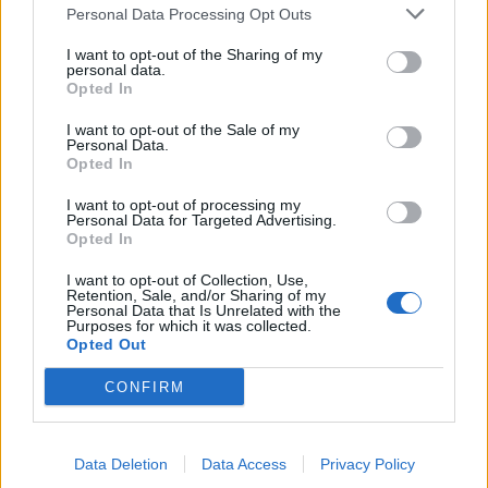
Personal Data Processing Opt Outs
I want to opt-out of the Sharing of my
personal data.
Opted In
Libero Shopping
Contatti
Pubblicità
Cookie policy
Privacy policy
Condizioni generali
Modello 231
Assistenza
Preferenze Privacy
I want to opt-out of the Sale of my
Personal Data.
Opted In
Editoriale Libero S.r.l. - Sede Legale: Via dell’Aprica 18, 20158 Milano -
Registro Imprese di Milano Monza Brianza Lodi: C.F. e P.IVA 06823221004 -
I want to opt-out of processing my
R.E.A. Milano n. 1690166 Cap. Soc. € 400.000,00 i.v.
Personal Data for Targeted Advertising.
Tutti i diritti riservati - ISSN (sito web): 2531-6370
Opted In
I want to opt-out of Collection, Use,
Retention, Sale, and/or Sharing of my
Personal Data that Is Unrelated with the
Purposes for which it was collected.
Opted Out
CONFIRM
Data Deletion
Data Access
Privacy Policy