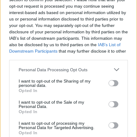
opt-out request is processed you may continue seeing
interest-based ads based on personal information utilized by
us or personal information disclosed to third parties prior to
your opt-out. You may separately opt-out of the further
Seguici su Google Discover
disclosure of your personal information by third parties on the
IAB’s list of downstream participants. This information may
Segui Libero Quotidiano su Google Discover
also be disclosed by us to third parties on the
IAB’s List of
Scegli Libero Quotidiano come fonte preferita
Downstream Participants
that may further disclose it to other
third parties.
SEZIONI
Personal Data Processing Opt Outs
I want to opt-out of the Sharing of my
SPETTACOLI
personal data.
Opted In
SCIENZA E TECH
I want to opt-out of the Sale of my
Personal Data.
Opted In
ALTRO
I want to opt-out of processing my
Personal Data for Targeted Advertising.
Opted In