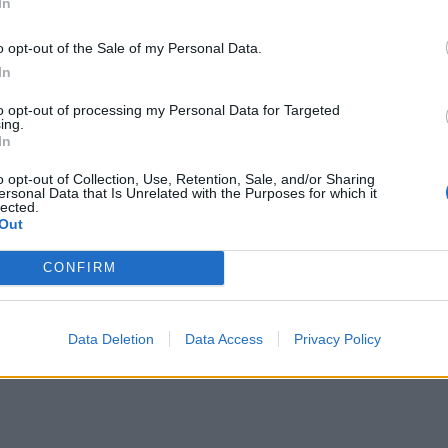
In
o opt-out of the Sale of my Personal Data.
In
trend (@you_trend)
to opt-out of processing my Personal Data for Targeted
ing.
In
o opt-out of Collection, Use, Retention, Sale, and/or Sharing
ersonal Data that Is Unrelated with the Purposes for which it
lected.
Out
CONFIRM
Data Deletion
Data Access
Privacy Policy