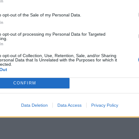
In
o opt-out of the Sale of my Personal Data.
In
to opt-out of processing my Personal Data for Targeted
ing.
In
o opt-out of Collection, Use, Retention, Sale, and/or Sharing
ersonal Data that Is Unrelated with the Purposes for which it
lected.
Out
CONFIRM
Data Deletion
Data Access
Privacy Policy