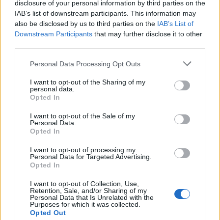
disclosure of your personal information by third parties on the
IAB’s list of downstream participants. This information may
also be disclosed by us to third parties on the
IAB’s List of
Downstream Participants
that may further disclose it to other
third parties.
Personal Data Processing Opt Outs
I want to opt-out of the Sharing of my
personal data.
Opted In
I want to opt-out of the Sale of my
Personal Data.
Opted In
I want to opt-out of processing my
Personal Data for Targeted Advertising.
Opted In
I want to opt-out of Collection, Use,
Retention, Sale, and/or Sharing of my
Personal Data that Is Unrelated with the
Purposes for which it was collected.
Opted Out