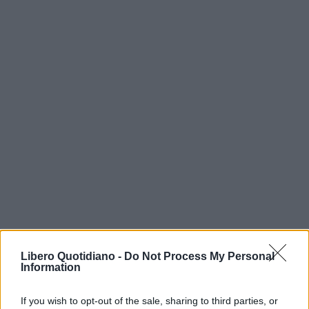
Libero Quotidiano -
Do Not Process My Personal
Information
If you wish to opt-out of the sale, sharing to third parties, or