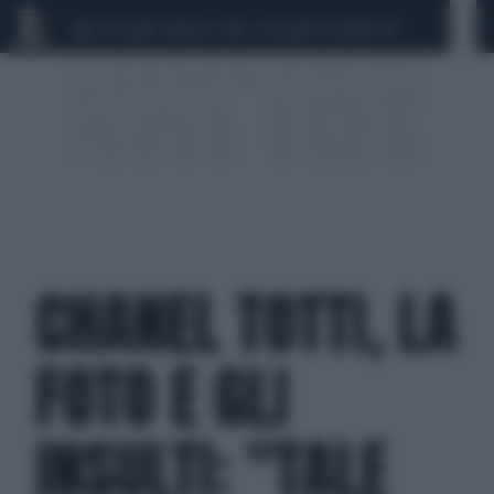
CEUTA
SCANDALO CONTE-COVID
CALCIOMERCATO
CHANEL TOTTI, LA
FOTO E GLI
INSULTI: "TALE