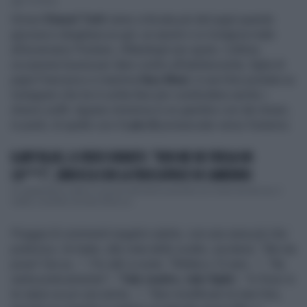
2' di lettura
Ormai
Chanel Totti
viene criticata più del papà quando
giocava e sbagliava un gol, un assist o si rivolgeva male
all’avversario Poulsen, rifilandogli uno sputo. L’ultima
occasione buona per dare contro all’adolescente, figlia di
papà Francesco e mamma
Ilary Blasi
, è una foto postata su
Instagram che lei è solita fare per condividere anche i
diversi outfit. Appare immersa in un giardino con dei divani,
in piedi, di spalle con il
Lato B
pronunciato verso l'esterno.
ILARY BLASI, IL VIDEO RUBATO: "NON ME NE FREGA UN
CA***!", SBROCCA CON LA TRUCCATRICE IN CAMERINO
Un pepatissimo dietro le quinte dell'ultima puntata de L'Isola dei famosi, il
reality condotto da Ilary Blasi su...
Pioggia di commenti negativi subito, con una vena più che
polemica. Un hater, alla vista dello scatto, esclama: “Ma sta
posa? Dai su…”. Poi altri a ruota: “Rifatta a 15 anni…”, “Na
santa praticamente!”, “
Tale madre, tale figlia
”, “Io fossi in
te starei un po' più storta…”, “Non modificare le tute foto,