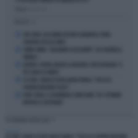
C'È UN FASSINO CAMPANO CHE IMBARAZZA IL PD
Politica
di Daniele Priori
I PIÙ LETTI
1
JUVE-INTER, ALESSANDRO BASTONI SCARAVENTA A TERRA
ZHEGROVA: RISSA IN CAMPO
2
JANNIK SINNER, "DOLCEMENTE OSSESSIONATO": CHI SI INCHINA AL
NUMERO 1
3
JUVENTUS, PAPERE-MICHELE DI GREGORIO E TIFOSI IN RIVOLTA: "IL
PIÙ SCARSO DI SEMPRE"
4
4 DI SERA, SENALDI AZZERA ANGELO BONELLI: "CON LUI AL
GOVERNO FARÀ MENO CALDO?"
5
FLAVIO COBOLLI, LA DRAMMATICA CONFESSIONE: "DA 3 SETTIMANE
NON RIESCO A RESPIRARE"
TI POTREBBERO INTERESSARE
TELEVISIONE
4 DI SERA, SENALDI AZZERA ANGELO BONELLI: "CON LUI AL GOVERNO FARÀ MENO