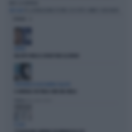
MESE: LA SENTENZA
TV, LA RIVOLUZIONE D'ESTATE: ECCO TUTTI I CAMBI E I VOLTI NUOVI
MESI CALDI
OPINIONI
BUFERA
NELL'ATTO PATACCA COPIATI PURE GLI ERRORI
L'EDITORIALE DI ALESSANDRO SALLUSTI
IL GENERALE CHE PARLA COME UNA SIBILLA
Politica
di Alessandro Sallusti
IL CASO