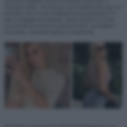
perché poi quando ti vedono al naturale senza filtri ci
rimangono male”. Una ferocia e una crudeltà senza pari, se
pensiamo che ci si sta rivolgendo ad una ragazzina di 15
anni, privilegiata sicuramente, ma pur sempre di 15 anni.
Lei più volte ha cercato di replicare a tono, con battute o
frecciatine, mostrando distacco e superiorità.
Per fortuna, ci sono anche utenti che intervengono in suo