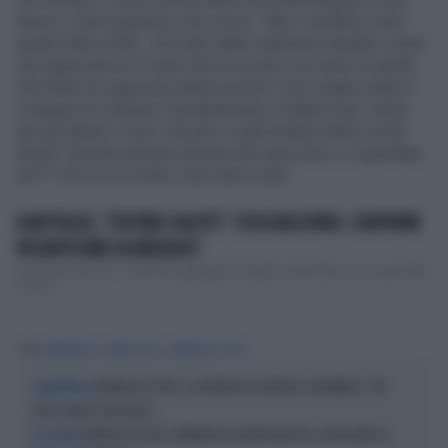
favore, come qualcuno che scrive: “Ma vi rendete conto
quanto fate schifo . Scrivete delle cattiverie inaudite contro
una ragazzina di 15 anni che fa ne più e ne meno di quello
che fanno le ragazzine della sua età. E poi magari avete il
coraggio di criticare il bodyshaming o battervi per i diritti
dei più deboli. E per criticare vi nascondete dietro profili
fasulli. Quando passate davanti allo specchio e vi guardate,
sp****evi in un occhio. Anzi tutti e due”.
ILARY BLASI, "L'ULTIMO SALUTO": COSA NASCONDE, CONFERME
PESANTISSIME DA MEDIASET
L’Isola dei Famosi… all’ultima spiaggia? Il dubbio è diventato ancora più forte
al term...
Tag
ILARY BLASI
CHANEL TOTTI
FRANCESCO TOTTI
FRANCESCO TOTTI, LA VERITÀ SUL PUGNO A COLONNESE: "MI
GIALLOROSSO
DISSE: NON È TUO FIGLIO"
FRANCESCO TOTTI, RIVINCITA SU ILARY BLASI DA 1.600 EURO AL
VIE LEGALI