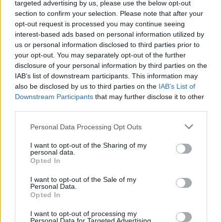
targeted advertising by us, please use the below opt-out
section to confirm your selection. Please note that after your
opt-out request is processed you may continue seeing
interest-based ads based on personal information utilized by
us or personal information disclosed to third parties prior to
your opt-out. You may separately opt-out of the further
Seguici su Google Discover
disclosure of your personal information by third parties on the
IAB’s list of downstream participants. This information may
Segui Libero Quotidiano su Google Discover
also be disclosed by us to third parties on the
IAB’s List of
Scegli Libero Quotidiano come fonte preferita
Downstream Participants
that may further disclose it to other
third parties.
SEZIONI
Personal Data Processing Opt Outs
I want to opt-out of the Sharing of my
SPETTACOLI
personal data.
Opted In
SCIENZA E TECH
I want to opt-out of the Sale of my
Personal Data.
Opted In
ALTRO
I want to opt-out of processing my
Personal Data for Targeted Advertising.