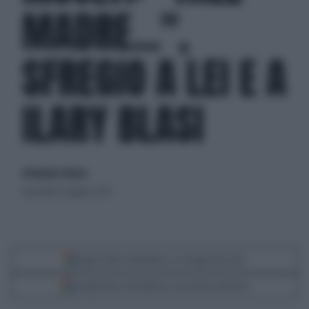
MADRE...",
SFREGIO A LEI E A
ILARY BLASI
di Roberto Tortora
mercoledì 21 giugno 2023
Segui Libero Quotidiano su Google Discover
Scegli Libero Quotidiano come fonte preferita