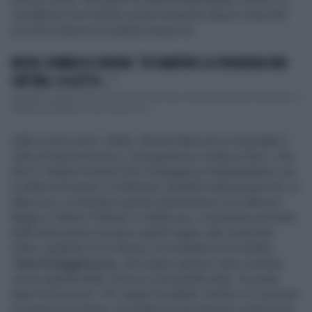
conduttrice sta vivendo un bel momento dopo lo stop dal
piccolo schermo di qualche tempo fa.
BELEN, BOMBA DI CORONA: "DE MARTINO LA CONSIDERA UNA
CRETINA. E A LETTO..."
Il gossip in questi giorni è dominato dal caso che riguarda Belen Rodriguez e
Stefano De Martino, che si sono nuo...
Dallo scorso anno, infatti, Alessia Marcuzzi è diventata il
volto di
Boomerissima
, il programma in onda su Rai 2, che
dal 31 ottobre tornerà a far compagnia ai telespettatori con
la sfida tra boomer e millennial. Sarebbe stata proprio lei, la
Marcuzzi, a inventarsi questa trasmissione con Fabrizio
Biggio e Valerio Palmieri. A detta sua, il momento più bello
della televisione è proprio quello legato alla creazione.
Infine, parlando di se stessa, la conduttrice ha rivelato:
"
Amo la leggerezza,
che troppo spesso viene confusa
come superficialità, invece è una grande dote. Ho avuto
tante insicurezze, l’ho capito da adulta. Anche in tv cercavo
di essere me stessa. Accettare di non piacere a tutti è una