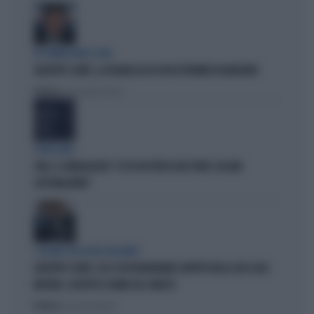
IN COMMISSIONE COVID
GIUSEPPE CONTE, LA FIGURACCIA DI UN EX PREMIER DISABILITATO
Politica
di Alessandro Sallusti
PROIEZIONI
SWG, IL SONDAGGISTA: "IL PD HA PERSO DUE PUNTI, DA NON
SOTTOVALUTARE"
I LEGAMI CON OLIVIA PALADINO
GIUSEPPE CONTE, ECCO CHI PAGHEREBBE L'AFFITTO DELLA SUA CASA:
MISTERO, SOSPETTI E DUBBI SUL CATASTO
Politica
di Giacomo Amadori