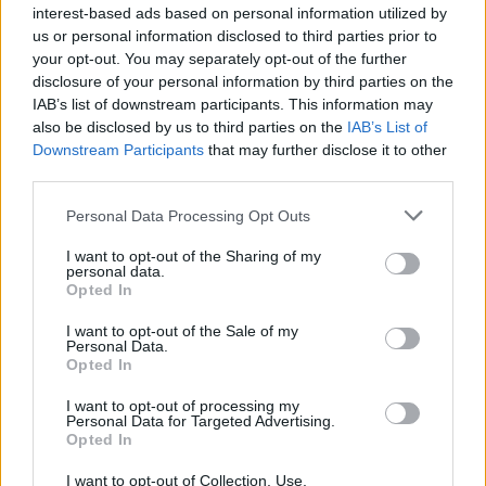
interest-based ads based on personal information utilized by
us or personal information disclosed to third parties prior to
your opt-out. You may separately opt-out of the further
Seguici su Google Discover
disclosure of your personal information by third parties on the
IAB’s list of downstream participants. This information may
Segui Libero Quotidiano su Google Discover
also be disclosed by us to third parties on the
IAB’s List of
Scegli Libero Quotidiano come fonte preferita
Downstream Participants
that may further disclose it to other
third parties.
SEZIONI
Personal Data Processing Opt Outs
I want to opt-out of the Sharing of my
SPETTACOLI
personal data.
Opted In
SCIENZA E TECH
I want to opt-out of the Sale of my
Personal Data.
Opted In
ALTRO
I want to opt-out of processing my
Personal Data for Targeted Advertising.
Opted In
I want to opt-out of Collection, Use,