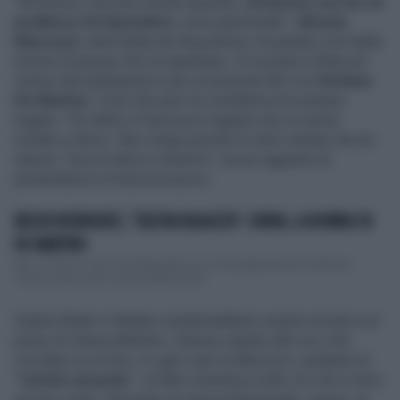
"Mi ferisce. Escono notizie assurde,
chi lavora con me mi
proibisce di rispondere
, sono passionale":
Alessia
Marcuzzi,
intervistata da
Repubblica
, ha parlato così delle
notizie di gossip che la riguardano. Di recente è finita nel
vortice dei pettegolezzi per un presunto flirt con
Stefano
De Martino
. Cosa che però la conduttrice ha sempre
negato. "Ho detto a Francesca Fagnani che mi aveva
invitato a
Belve
: ‘Non vengo perché mi devo salvare da me
stessa’. Faccio fatica a tenermi”, ha poi aggiunto la
presentatrice di
Boomerissima
.
BELEN RODRIGUEZ, "L'ALTRA RAGAZZA": CORNA, LA BOMBA SU
DE MARTINO
Non c'è solo il nome di Alessia Marcuzzi nel gossip-bomba di Fabrizio
Corona sulla nuova crisi tra Belen Rodr...
Intanto Belen e Stefano sembrerebbero essere arrivati a un
punto di rottura definitivo. Almeno stando alle voci che
circolano su di loro. In ogni caso la Marcuzzi, parlando di
“notizie assurde”
, di fatto smentisce tutto ciò che si dice
sul suo conto. Dal punto di vista professionale, invece, la