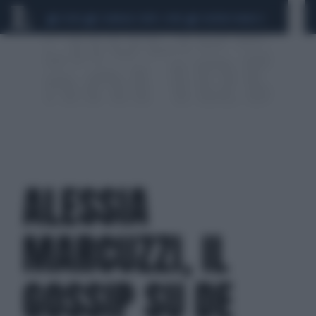
CEUTA
SCANDALO CONTE-COVID
SIGFRIDO RANUCCI
ALESSIA
MARCUZZI, IL
GOSSIP SU DE