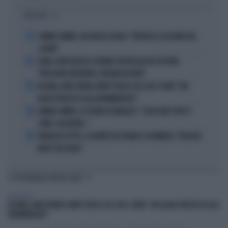
I PIÙ LETTI
1
JANNIK SINNER, UN GROSSO GUAIO: "PERCHÉ LO CACCIANO DAL
CASINÒ"
2
CARLO CONTI RICEVE IL PREMIO SPETTACOLO DEL FESTIVAL
"ORIZZONTI DIFFERENTI, PENSIERI DISTINTI"
3
IN ONDA, MULÈ FRENA SUBITO TELESE SUL CASO-CONTE: "MA
QUALE PROCESSO ALLA NORIMBERGA?!"
4
JANNIK SINNER, LA TEORIA DI NARGISO: "I SUOI GUAI? UN PO'
COME I CALCIATORI..."
5
FRANCESCO TOTTI, LA VERITÀ SUL PUGNO A COLONNESE: "MI DISSE:
NON È TUO FIGLIO"
TI POTREBBERO INTERESSARE
TELEVISIONE
IN ONDA, MULÈ FRENA SUBITO TELESE SUL CASO-CONTE: "MA QUALE PROCESSO ALLA
NORIMBERGA?!"