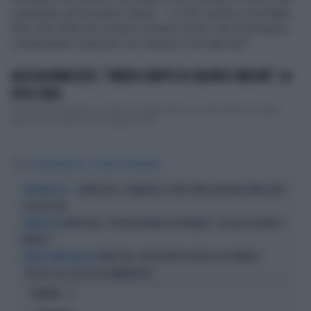
conquista, prima avevo l’ansia… Lo dico anche a mia figlia,
Mia, che nella vita il dono è essere unica, non omologarsi.
L’importante è piacere a se stessa e non agli altri”.
ALESSIA MARCUZZI, "CHIEDO L'AIUTO DI SALVINI E MELONI": LA
FOTO CHOC
Fa discutere l'appello su Twitter di Alessia Marcuzzi alla premier Giorgia
Meloni e al ministro dei Trasporti e dell...
Tag
ALESSIA MARCUZZI
STEFANO DE MARTINO
AFFARI TUOI, CLAMOROSO: ETHEL VINCE UNA MACCHINA DOPO
CHE BOTTA DI C...
SOLI TRE TIRI
AFFARI TUOI, "POTEVA EVITARE DI PORTARLO": ACCUSA PESANTE A
AFFARI TUOI
MARGOT
AFFARI TUOI, VERGOGNOSO ATTACCO AD ANDREA:
ATTACCO VERGOGNOSO
"VESTITO COL SACCO DELL'IMMONDIZIA"
OPINIONI