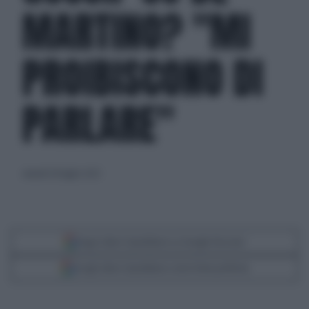
MARTINO? "MI
PROIBISCONO DI
PARLARE"
venerdì 28 luglio 2023
Segui Libero Quotidiano su Google Discover
Scegli Libero Quotidiano come fonte preferita