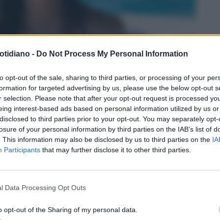
otidiano -
Do Not Process My Personal Information
to opt-out of the sale, sharing to third parties, or processing of your per
formation for targeted advertising by us, please use the below opt-out s
r selection. Please note that after your opt-out request is processed y
eing interest-based ads based on personal information utilized by us or
disclosed to third parties prior to your opt-out. You may separately opt-
losure of your personal information by third parties on the IAB’s list of
. This information may also be disclosed by us to third parties on the
IA
Participants
that may further disclose it to other third parties.
l Data Processing Opt Outs
o opt-out of the Sharing of my personal data.