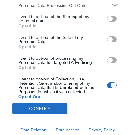
SEZIONI
Personal Data Processing Opt Outs
I want to opt-out of the Sharing of my
SPETTACOLI
personal data.
Opted In
SCIENZA E TECH
I want to opt-out of the Sale of my
Personal Data.
Opted In
ALTRO
I want to opt-out of processing my
Personal Data for Targeted Advertising.
Opted In
I want to opt-out of Collection, Use,
Retention, Sale, and/or Sharing of my
Personal Data that Is Unrelated with the
Purposes for which it was collected.
Libero Shopping
Contatti
Pubblicità
Cookie policy
Privacy policy
Opted Out
Condizioni generali
Modello 231
Assistenza
Preferenze Privacy
CONFIRM
Editoriale Libero S.r.l. - Sede Legale: Via dell’Aprica 18, 20158 Milano -
Registro Imprese di Milano Monza Brianza Lodi: C.F. e P.IVA 06823221004 -
R.E.A. Milano n. 1690166 Cap. Soc. € 400.000,00 i.v.
Tutti i diritti riservati - ISSN (sito web): 2531-6370
Data Deletion
Data Access
Privacy Policy