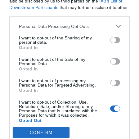
also be disclosed by us to third parties on the
IAB’s List of
Scegli Libero Quotidiano come fonte preferita
Downstream Participants
that may further disclose it to other
third parties.
SEZIONI
Personal Data Processing Opt Outs
I want to opt-out of the Sharing of my
SPETTACOLI
personal data.
Opted In
SCIENZA E TECH
I want to opt-out of the Sale of my
Personal Data.
Opted In
ALTRO
I want to opt-out of processing my
Personal Data for Targeted Advertising.
Opted In
I want to opt-out of Collection, Use,
Retention, Sale, and/or Sharing of my
Personal Data that Is Unrelated with the
Purposes for which it was collected.
Libero Shopping
Contatti
Pubblicità
Cookie policy
Privacy policy
Opted Out
Condizioni generali
Modello 231
Assistenza
Preferenze Privacy
CONFIRM