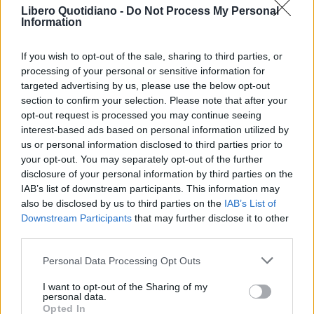
Libero Quotidiano -
Do Not Process My Personal
Information
If you wish to opt-out of the sale, sharing to third parties, or
processing of your personal or sensitive information for
targeted advertising by us, please use the below opt-out
section to confirm your selection. Please note that after your
opt-out request is processed you may continue seeing
interest-based ads based on personal information utilized by
us or personal information disclosed to third parties prior to
your opt-out. You may separately opt-out of the further
Seguici su Google Discover
disclosure of your personal information by third parties on the
IAB’s list of downstream participants. This information may
Segui Libero Quotidiano su Google Discover
also be disclosed by us to third parties on the
IAB’s List of
Scegli Libero Quotidiano come fonte preferita
Downstream Participants
that may further disclose it to other
third parties.
SEZIONI
Personal Data Processing Opt Outs
I want to opt-out of the Sharing of my
SPETTACOLI
personal data.
Opted In