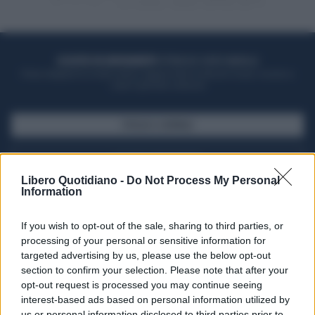
ACQUISTA UN ABBONAMENTO
OTTIENI DEI SUPER VANTAGGI
Potrai sfogliare la rivista online, leggere tutte le edizioni locali, ricevere a
casa il giornale cartaceo
SFOGLIA IL GIORNALE
ACQUISTA ABBONAMENTO
Libero Quotidiano -
Do Not Process My Personal
Information
If you wish to opt-out of the sale, sharing to third parties, or
processing of your personal or sensitive information for
targeted advertising by us, please use the below opt-out
section to confirm your selection. Please note that after your
opt-out request is processed you may continue seeing
interest-based ads based on personal information utilized by
us or personal information disclosed to third parties prior to