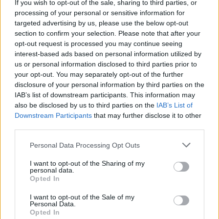
If you wish to opt-out of the sale, sharing to third parties, or
processing of your personal or sensitive information for
targeted advertising by us, please use the below opt-out
section to confirm your selection. Please note that after your
opt-out request is processed you may continue seeing
interest-based ads based on personal information utilized by
us or personal information disclosed to third parties prior to
your opt-out. You may separately opt-out of the further
Seguici su Google Discover
disclosure of your personal information by third parties on the
IAB’s list of downstream participants. This information may
Segui Libero Quotidiano su Google Discover
also be disclosed by us to third parties on the
IAB’s List of
Scegli Libero Quotidiano come fonte preferita
Downstream Participants
that may further disclose it to other
third parties.
SEZIONI
Personal Data Processing Opt Outs
I want to opt-out of the Sharing of my
SPETTACOLI
personal data.
Opted In
SCIENZA E TECH
I want to opt-out of the Sale of my
Personal Data.
Opted In