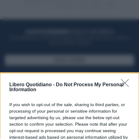
ACQUISTA UN ABBONAMENTO
OTTIENI DEI SUPER VANTAGGI
Potrai sfogliare la rivista online, leggere tutte le edizioni locali, ricevere a
casa il giornale cartaceo
SFOGLIA IL GIORNALE
ACQUISTA ABBONAMENTO
Libero Quotidiano -
Do Not Process My Personal
Information
If you wish to opt-out of the sale, sharing to third parties, or
processing of your personal or sensitive information for
targeted advertising by us, please use the below opt-out
section to confirm your selection. Please note that after your
opt-out request is processed you may continue seeing
interest-based ads based on personal information utilized by