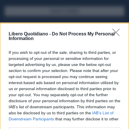
SFOGLIA IL GIORNALE
ACQUISTA ABBONAMENTO
Libero Quotidiano -
Do Not Process My Personal
Information
If you wish to opt-out of the sale, sharing to third parties, or
processing of your personal or sensitive information for
targeted advertising by us, please use the below opt-out
section to confirm your selection. Please note that after your
opt-out request is processed you may continue seeing
interest-based ads based on personal information utilized by
us or personal information disclosed to third parties prior to
your opt-out. You may separately opt-out of the further
Seguici su Google Discover
disclosure of your personal information by third parties on the
IAB’s list of downstream participants. This information may
Segui Libero Quotidiano su Google Discover
also be disclosed by us to third parties on the
IAB’s List of
Scegli Libero Quotidiano come fonte preferita
Downstream Participants
that may further disclose it to other
third parties.