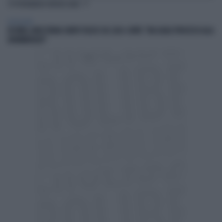
TI POTREBBERO INTERESSARE
TELEVISIONE
IN ONDA, MULÈ FRENA SUBITO TELESE SUL CASO-CONTE: "MA QUALE PROCESSO ALLA
NORIMBERGA?!"