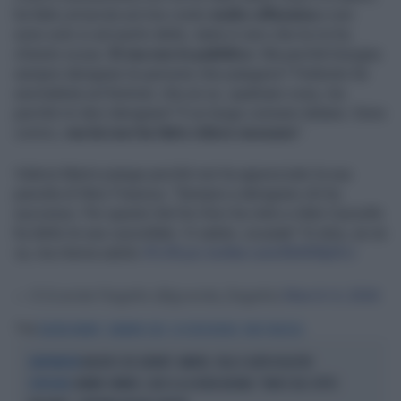
ha fatto un'uscita sul mio conto
molto offensiva
e non
sono solo io ad averlo detto, tanto è vero che lui mi ha
chiesto scusa.
Sì ma non in pubblico
. Ma perché bisogna
sempre denigrare le persone che piangono? Piuttosto fai
una battuta sul festival, che ne so, qualsiasi cosa, ma
perché mi devi denigrare? È un luogo comune italiano. Sono
comici,
ma lui non ha fatto ridere nessuno
".
Valeria Marini piange perché non ha apprezzato la sua
parodia di Nino Frassica. "Sempre a denigrare chi ha
successo. Per questo Sal Da Vinci ha vinto e Aldo Cazzullo
ha detto le sue cazzullate. Vi saluto, scusate" Si alza, se ne
va, ma ritorna subito
#LVB
pic.twitter.com/5kNINtyhVJ
— Il Grande Flagello (@grande_flagello)
March 4, 2026
Tag
VALERIA MARINI
SANREMO 2026
LA VOLTA BUONA
NINO FRASSICA
BALIVO E DE GRENET: AMORE, FIGLI E ALTRI DISASTRI
L'ANTENNISTA
JANNIK SINNER, CAOS A LA VOLTA BUONA: "NON È DEL TUTTO
SCIVOLONI