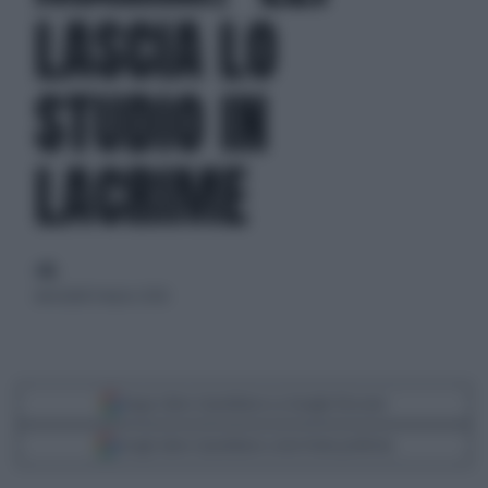
LASCIA LO
STUDIO IN
LACRIME
di
mercoledì 4 marzo 2026
Segui Libero Quotidiano su Google Discover
Scegli Libero Quotidiano come fonte preferita