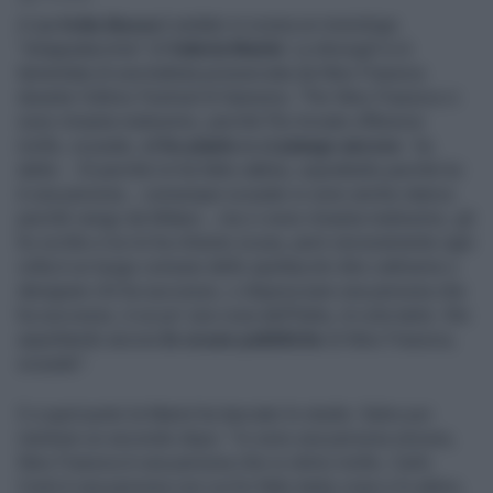
A
La Volta Buona
è andato in scena un monologo
"strappalacrime" di
Valeria Marini
. La showgirl si è
lamentata di una battuta pronunciata da Nino Frassica
durante l'ultimo Festival di Sanremo. "Per Nino Frassica ci
sono rimasta malissimo, perché l'ho trovato offensivo
molto, scusate,
ci ho pianto e ci piango ancora
- ha
detto -. Sì perché mi ha fatto rabbia, soprattutto perché lui
è una persona... comunque scusate io sono anche stanca
perché vengo da Milano... ma ci sono rimasta malissimo, gli
ho scritto e lui mi ha chiesto scusa, però sinceramente ogni
volta è un luogo comune dello spettacolo dire cattiverie o
denigrare chi ha successo, o disprezzare una persona che
ha successo, è un po' una cosa dell'Italia, mi urta tanto. Sto
aspettando ancora
le scuse pubbliche
di Nino Frassica,
scusate".
E a quel punto la Marini ha lasciato lo studio. Salvo poi
rientrare un secondo dopo: "Io sono una persona sincera,
Nino Frassica è una persona che io stimo molto, Carlo
Conti è una persona con cui ho fatto tante cose e lo adoro,