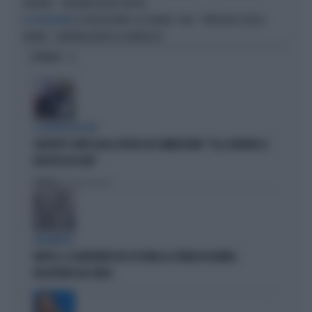
ITALIANO". CATERINA BALIVO SBOTTA
LA VOLTA BUONA, DE GRENET-CHOC: "PARTORISCI DEGLI
LA VOLTA BUONA
ORFANI". CATERINA BALIVO LA DEMOLISCE
OPINIONI
IL SOSPETTO DI FDI
GIUSEPPE CONTE GIOCA SPORCO IN COMMISSIONE? "GLI SCRIVONO LE
RISPOSTE IN CHAT"
Politica
di Roberto Tortora
QUI NAPOLI
NAPOLI, IL SEGRETARIO DEL PD RUBA LA CREMA DA BARBA:
INCASTRATO DAL VIDEO