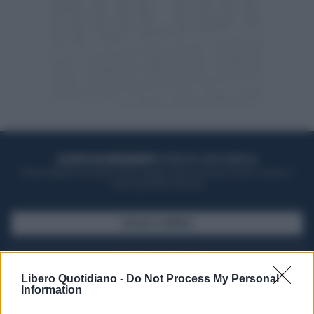
ACQUISTA UN ABBONAMENTO
OTTIENI DEI SUPER VANTAGGI
Potrai sfogliare la rivista online, leggere tutte le edizioni locali, ricevere a
casa il giornale cartaceo
SFOGLIA IL GIORNALE
ACQUISTA ABBONAMENTO
Libero Quotidiano -
Do Not Process My Personal
Information