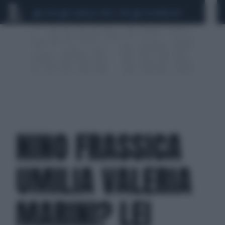
CEUTA
SCANDALO CONTE-COVID
CALCIOMERCATO
NINO FRASSICA
UMILIA VALERIA
MARINI? LEI