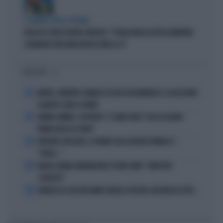
È GUERRA CON LA SPAGNA
PALAZZO CHIGI LIQUIDA SÁNCHEZ: "L'ITALIA NON ACCETTA ULTIMATUM.
SCHENGEN? NESSUNA REVOCA FINO AL 15"
I PIÙ LETTI
1
ARTAN, L'ARBITRO SOMALO ESCLUSO DAI MONDIALI? LA DECISIONE:
SCHIAFFO-UEFA A TRUMP
2
JANNIK SINNER, L'ESPERTO: "IL GINOCCHIO? COSA ACCADRÀ
PRIMA DELLO US OPEN"
3
FREDERIC VASSEUR, IL DUBBIO SULLA NUOVA FORMULA 1:
"FORSE..."
4
MILAN, RUBEN AMORIM NON SI PONE LIMITI: "OBIETTIVO
SCUDETTO"
5
FRANCESCO GUCCINI AMATO ANCHE A DESTRA. MA NON DA TUTTI...