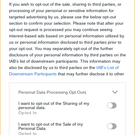
If you wish to opt-out of the sale, sharing to third parties, or
processing of your personal or sensitive information for
targeted advertising by us, please use the below opt-out
section to confirm your selection. Please note that after your
opt-out request is processed you may continue seeing
interest-based ads based on personal information utilized by
us or personal information disclosed to third parties prior to
your opt-out. You may separately opt-out of the further
Seguici su Google Discover
disclosure of your personal information by third parties on the
IAB’s list of downstream participants. This information may
Segui Libero Quotidiano su Google Discover
also be disclosed by us to third parties on the
IAB’s List of
Scegli Libero Quotidiano come fonte preferita
Downstream Participants
that may further disclose it to other
third parties.
SEZIONI
Personal Data Processing Opt Outs
I want to opt-out of the Sharing of my
SPETTACOLI
personal data.
Opted In
SCIENZA E TECH
I want to opt-out of the Sale of my
Personal Data.
Opted In