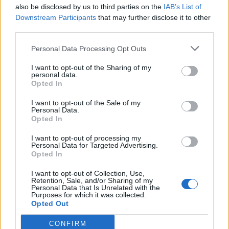
also be disclosed by us to third parties on the
IAB’s List of
Scegli Libero Quotidiano come fonte preferita
Downstream Participants
that may further disclose it to other
third parties.
SEZIONI
Personal Data Processing Opt Outs
I want to opt-out of the Sharing of my
SPETTACOLI
personal data.
Opted In
SCIENZA E TECH
I want to opt-out of the Sale of my
Personal Data.
Opted In
ALTRO
I want to opt-out of processing my
Personal Data for Targeted Advertising.
Opted In
I want to opt-out of Collection, Use,
Retention, Sale, and/or Sharing of my
Personal Data that Is Unrelated with the
Purposes for which it was collected.
Libero Shopping
Contatti
Pubblicità
Cookie policy
Privacy policy
Opted Out
Condizioni generali
Modello 231
Assistenza
Preferenze Privacy
CONFIRM