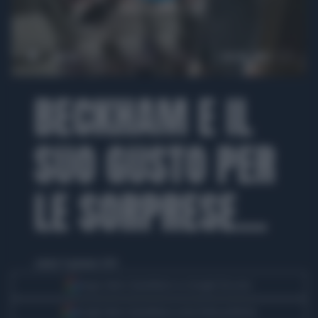
00:00
00:40
BECKHAM E IL
SUO GUSTO PER
LE SORPRESE...
sabato 11 gennaio 2014
Segui Libero Quotidiano su Google Discover
Scegli Libero Quotidiano come fonte preferita