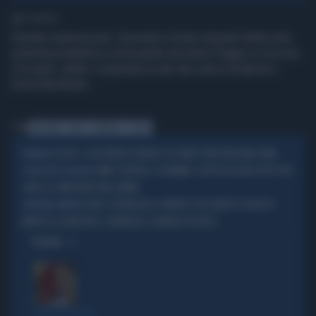
1' di lettura
Grande sorpresa per i lavoratori di due impianti della nota
azienda produttrice di bevande alcoliche Diageo in Scozia.
A trovarli, infatti, è passata la star del calcio britannico
David Beckham.
Tag
BECKHAM
VISITA
SORPRESA
SCOZIA
SCOZIA, I CACCIATORI DI BUFALE SUL WEB? FINISCONO MALISSIMO
BUFALARI
JAYME STEPHEN, IL DRAMMA: CALPESTA UN BISCOTTO PER
IL RACCONTO ALLA BBC
CANI E LE AMPUTANO UNA GAMBA
CINA, SPIONAGGIO A LONDRA E TRE ARRESTI: ANCHE IL
DEPUTATA LABURISTA
MARITO DI JOANI REID, CLAMOROSO SCANDALO POLITICO
OPINIONI
FUORI CONTROLLO