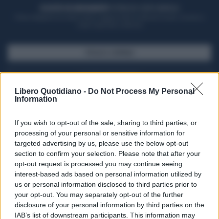
ACQUISTA UN ABBONAMENTO
OTTIENI DEI SUPER VANTAGGI
Potrai sfogliare la rivista online, leggere tutte le edizioni locali, ricevere a
casa il giornale cartaceo
SFOGLIA IL GIORNALE
ACQUISTA ABBONAMENTO
Libero Quotidiano -
Do Not Process My Personal
Information
If you wish to opt-out of the sale, sharing to third parties, or
processing of your personal or sensitive information for
targeted advertising by us, please use the below opt-out
section to confirm your selection. Please note that after your
opt-out request is processed you may continue seeing
interest-based ads based on personal information utilized by
us or personal information disclosed to third parties prior to
your opt-out. You may separately opt-out of the further
Seguici su Google Discover
disclosure of your personal information by third parties on the
IAB’s list of downstream participants. This information may
Segui Libero Quotidiano su Google Discover