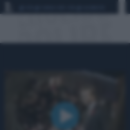
CEUTA
SCANDALO CONTE-COVID
CALCIOMERCATO