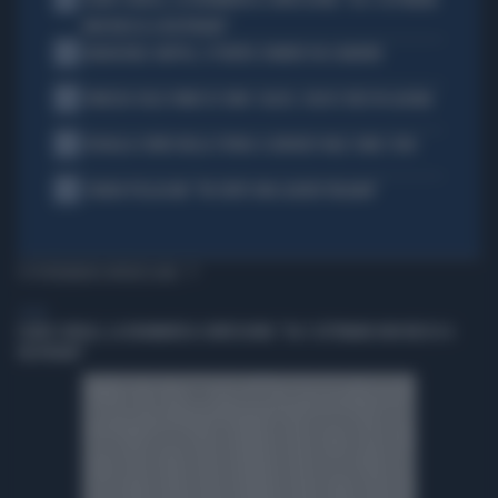
FLAVIO COBOLLI, LA DRAMMATICA CONFESSIONE: "DA 3 SETTIMANE
NON RIESCO A RESPIRARE"
2
BADIASHILE-NAPOLI, SI TRATTA. ROMERO VA A MADRID
3
VENEZIA SULLE ORME DI COMO: CALCIO, SOLDI E IDEE IN LAGUNA
4
DOUALLA CORRE NELLA STORIA: IL BRONZO VALE COME L’ORO
5
CHIARA PELLACANI: "MI SENTO UNA LEADER ITALIANA"
TI POTREBBERO INTERESSARE
SPORT
FLAVIO COBOLLI, LA DRAMMATICA CONFESSIONE: "DA 3 SETTIMANE NON RIESCO A
RESPIRARE"