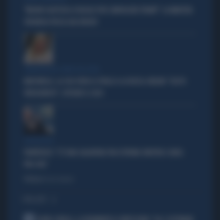
"MELONI CALPESTA LE REGOLE PER COMPIACERE TRUMP": LA MINISTRA
SPAGNOLA PASSA AGLI INSULTI
COMPAGNI NEL NOME DELL'ODIO
MARCINELLE, LA CGIL VOLTA LE SPALLE A LA RUSSA. MELONI: "GESTO
VERGOGNOSO", ESPLODE IL CASO
L'INTERVISTA
PIANTEDOSI: "C'È UNA SALDATURA TRA ESTREMA SINISTRA E AREA
PRO-PAL"
Politica
di Gino Zavalani
I PIÙ LETTI
1