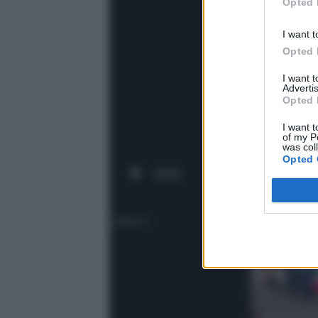
Opted 
I want t
Opted 
I want 
Advertis
Opted 
I want t
of my P
was col
Opted 
00:00