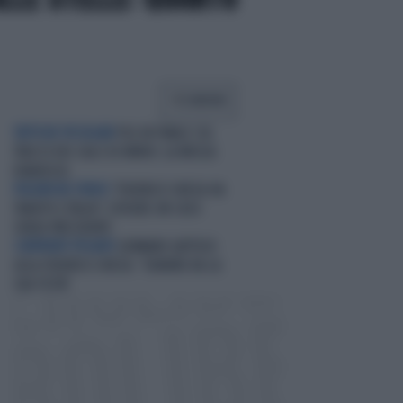
CONDIVIDI
TATTICHE PECULIARI
PSG IN FINALE COL
TRUCCO DEI CALCI DI RINVIO: LA MOSSA
DIABOLICA
POLEMICHE FEROCI
"FEDERICO CHIESA HA
TRADITO L'ITALIA": ESPLODE UN CASO
SENZA PRECEDENTI
CONFRONTI PESANTI
GENNARO GATTUSO
GELA FEDERICO CHIESA: "OGNUNO HA LA
SUA TESTA"