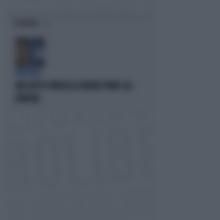
OPINIONI
BUFERA
NELL'ATTO PATACCA COPIATI PURE GLI
ERRORI