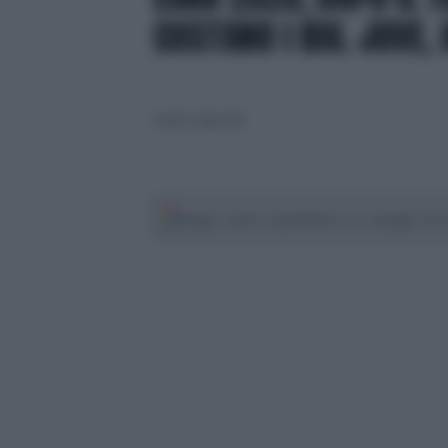
COSTANO I BIG. JUVE,
lunedì 12 luglio 2021
Segui Libero Quotidiano su Google Dis