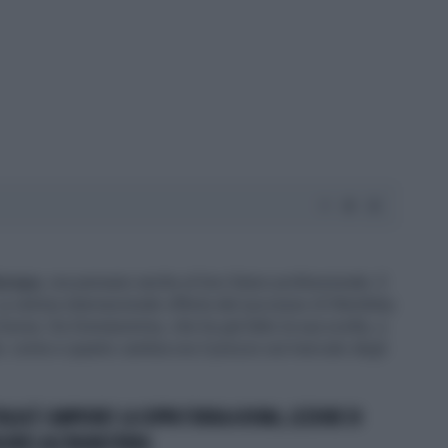
Europa
, ora pensano anche al loro futuro professionale. E
 La vetrina internazionale offerta dal successo di Wembley
in borsa. Da Donnarumma, che ha già fatto la sua scelta, a
la: come e quanto cambia ora il prezzo sul mercato degli
TALIA È CAMPIONE! LA COPPA TORNA A ROMA, LEZIONE DI
IGORE) ALL'INGHILTERRA