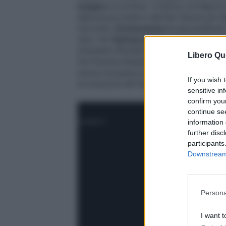
Insigne
è a un bivio: il rinnovo col Napoli
fatta ancora avanti e alla fine l'amore per 
l'accordo.
Donnarumma
ha già pianificat
zero. Per
Spinazzola
il suo prezzo fino a
al tendine d'Achille ha cambiato tutto. Or
Libero Qu
Per Pessina l'Atalanta vuole blindarlo con
invece ora pensa al grande salto: in passa
If you wish 
le sicurezze del Sassuolo. Si è fatto avanti
sensitive in
confirm you
continue se
information 
further disc
participants
Downstream 
Persona
I want t