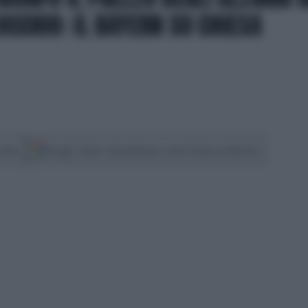
 OCCHIO: IL BAYERN SU CHIESA
cover
Scegli Libero Quotidiano come fonte preferita