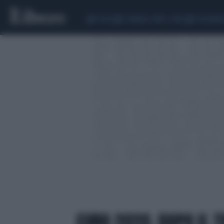
CEUTA
SCANDALO CONTE-COVID
CALCIOMER
EURO 2020, DOPO IL T