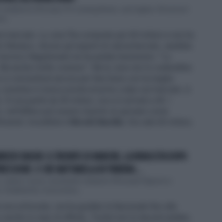
e è campione d'Europa. It's coming Rome, cari inglesi. Gli azzurri
e...
più mercato. La Juve l'ha comprato per 60 milioni e non ha
rn Monaco, dicono gli esperti di calciomercato, sarebbe
neo tecnico Nagelsmann ne ha parlato benissimo: "Lo
Ma anche molto costoso". Ma la Juve non lo cederebbe
si concentrerà ancora per fare bene con la maglia
La Juventus è invece pronta al primo colpo sul mercato: è
Si era partiti da 30 milioni, ora si è arrivati a 40. I
i, nell'affare può essere inserito un giovane come
Arsenal. Incedibile è
Nicolò Barella.
Ora vale 60 milioni,
RIZIO BIASIN: IL TRIONFO DI MANCINI, LA RINASCITA DOPO
ESSIONE. E CHE MATTARELLA IN TRIBUNA...
i, siamo i nuovi, nuovissimi campioni d'Europa! Signore e
, finalmente, il successo...
era schizzato, ora ha guidato la Nazionale fino alla
 e anche in caso di offerte, Tuchel non lo lascerà andare.