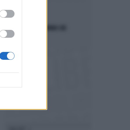
IL CASO
C'È UN FASSINO CAMPANO CHE
IMBARAZZA IL PD
Politica
di Daniele Priori
I PIÙ LETTI