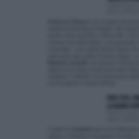
L'Italia di rigor
danno una lezion
Federico Chiesa
è uno di quelli che ha 
nessuna intenzione di cederlo. Ma il Baye
pronto a fare una follia e offrirne 80. Il 
conosco da molto tempo, è eccezionale. 
comunque. Lo ha capito anche Chiesa che 
bianconera agli ordine di mister Allegri. 
Manuel Locatelli,
che lascerà il Sassuolo. 
rapporti tra le due società sono però ottim
Dragusin o Frabotta. Con buona pace dell'
ma non partirà e resterà all'Inter.
EURO 2020, FAB
LA GRANDE DEPR
Signore e signor
signori, bissiamo
Il valore di
Jorginho
già con la Champions 
vittoria. Il Chelsea lo ha pagato 50 milioni