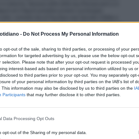
 è in stand-by. Nessuna delle delle big d'Europa però si è
Napoli ed il Napoli potrebbe portarlo a prolungare
o tutto: contratto top al Psg dopo aver lasciato il Milan a
 40 milioni: c'erano stati sondaggi del Real, ma l'infortunio
a penserà a recuperare, la Roma di Mourinho lo aspetta.
otidiano -
Do Not Process My Personal Information
 un rinnovo, ma vale non meno di 30-35 milioni.
Berardi
to è stato avvicinato da Inter, Juve e Roma ma ha preferito
to opt-out of the sale, sharing to third parties, or processing of your per
 il
Leicester.
formation for targeted advertising by us, please use the below opt-out s
r selection. Please note that after your opt-out request is processed y
eing interest-based ads based on personal information utilized by us or
disclosed to third parties prior to your opt-out. You may separately opt-
losure of your personal information by third parties on the IAB’s list of
. This information may also be disclosed by us to third parties on the
IA
Participants
that may further disclose it to other third parties.
l Data Processing Opt Outs
o opt-out of the Sharing of my personal data.