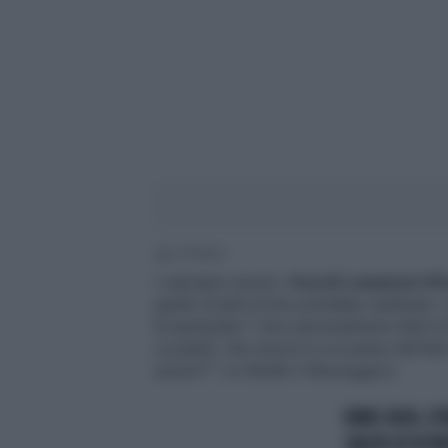
2' di lettura
I calciatori azzurri,
freschi campioni d'
quello di tanti di loro potrebbe cambiare.
fa aumentare "i loro personalissimi titoli 
Locatelli, che invece è a un passo dal far
azzurri?", si chiede il
Messaggero.
EURO 2020, L'I
CALCIO (E DI R