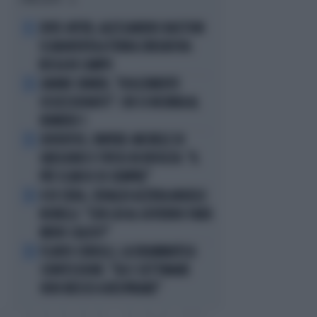
JUVE-INTER, ALESSANDRO BASTONI
1
SCARAVENTA A TERRA ZHEGROVA:
RISSA IN CAMPO
JANNIK SINNER, "DOLCEMENTE
2
OSSESSIONATO": CHI SI INCHINA AL
NUMERO 1
JUVENTUS, PAPERE-MICHELE DI
3
GREGORIO E TIFOSI IN RIVOLTA: "IL
PIÙ SCARSO DI SEMPRE"
4 DI SERA, SENALDI AZZERA ANGELO
4
BONELLI: "CON LUI AL GOVERNO FARÀ
MENO CALDO?"
FLAVIO COBOLLI, LA DRAMMATICA
5
CONFESSIONE: "DA 3 SETTIMANE
NON RIESCO A RESPIRARE"