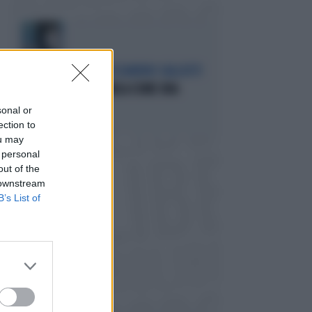
L'EDITORIALE DI ALESSANDRO SALLUSTI
IL GENERALE CHE PARLA COME UNA
SIBILLA
sonal or
ection to
Politica
di Alessandro Sallusti
ou may
 personal
out of the
 downstream
B’s List of