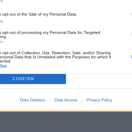
In
to bravo e soprattutto lui è sempre se stesso. Tutto ciò
nulla e dal suo paese. Quindi, si, dico Djokovic", ha
o opt-out of the Sale of my Personal Data.
al pallone, l'uomo che sembra destinato a strappare a
In
d di gol nelle Coppe e nel calcio europeo ha anche
ecchie glorie come l'ex Real
Iker Casillas
in porta,
to opt-out of processing my Personal Data for Targeted
ing.
ni
in difesa e, ovviamente, gli stessi Messi e CR7 in
In
agari al posto di uno dei due inserirà proprio il buon
o opt-out of Collection, Use, Retention, Sale, and/or Sharing
ersonal Data that Is Unrelated with the Purposes for which it
lected.
 "LE MANI DEGLI ARABI": TENNIS MONDIALE STRAVOLTO
Out
parlare in tutto il mondo e a soli 22 anni si è preso il primo
ra trionfando ne...
CONFIRM
Data Deletion
Data Access
Privacy Policy