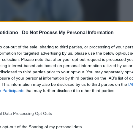
otidiano -
Do Not Process My Personal Information
to opt-out of the sale, sharing to third parties, or processing of your per
formation for targeted advertising by us, please use the below opt-out s
r selection. Please note that after your opt-out request is processed y
nking Atp
, secondo molti esperti del settore (compreso
eing interest-based ads based on personal information utilized by us or
guito alle sconfitte subite nel giro di poche settimane da
disclosed to third parties prior to your opt-out. You may separately opt-
in
Coppa Davis
e Melbourne nella semifinale del primo
losure of your personal information by third parties on the IAB’s list of
ilità che lo circondava da almeno 5 anni, da quando cioè
. This information may also be disclosed by us to third parties on the
IA
 della racchetta,
Roger Federer
e
Rafa Nadal
con cui
Participants
that may further disclose it to other third parties.
cuito.
EN, IL COACH DI DJOKOVIC: "PERCHÉ HA PERSO CONTRO
l Data Processing Opt Outs
e degli Australian Open. Dopo la vittoria di Jannik Sinner su
o opt-out of the Sharing of my personal data.
no state tante le voci r...