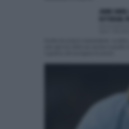
JANNIK SINNER
ROTTERDAM, PR
Una occasione d'
Open", l’Atp 500 d
Scelta non proprio sorprendente, va detto,
solo agli inizi della sua carriera e peraltr
il giudizio del norvegese fa rumore.