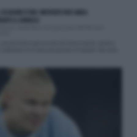
, OCCASIONE D'ORO: MEDVEDEV NON SARÀ A
ONTO IL SORPASSO
oro per Jannik Sinner. Gli organizzatori dell’"Abn Amro
i Ro...
 perché Nole è già nel mito del tennis mentre Jannik è
o è addirittura di un anno più giovane di Haaland. Ma certo,