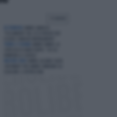
CONDIVIDI
EX TENNISTA
SINNER, NARGISO:
"FISICAMENTE? NO, ECCO PERCHÉ PUÒ
ESSERSI STANCATO MENTALMENTE"
TENNIS E SCENARI
JANNIK SINNER, LA
CERTEZZA DI DARIO PUPPO: "CHI GLI
ROMPERÀ LE SCATOLE"
MASTERS 1000
SINNER, ALCARAZ SALTA
CINCINNATI? PER JANNIK CAMBIANO GLI
EQUILIBRI: IL RETROSCENA