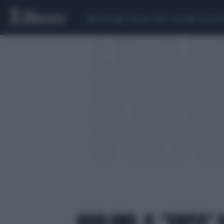
CEUTA
SCANDALO CONTE-COVID
SIGFRIDO 
HAALAND, IL "VAFFA" 