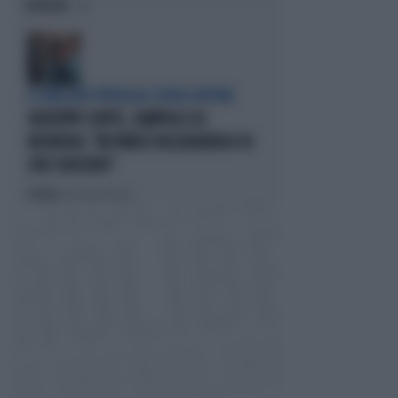
OPINIONI
IL GRILLINO PENSA AI (SUOI) AFFARI
GIUSEPPE CONTE, ZAMPOLLI LO
INCHIODA: "MI PARLÒ DELL'ALBERGO DI
SUO SUOCERO"
Politica
di Giacomo Amadori