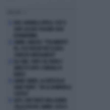
I PIÙ LETTI
JUVE, RAVANELLI RIVELA: COSÌ SI
1
SONO LASCIATI SFUGGIRE GIGIO
DONNARUMMA
SINNER, NARGISO: "FISICAMENTE?
2
NO, ECCO PERCHÉ PUÒ ESSERSI
STANCATO MENTALMENTE"
IGLI TARE, FURTO SUL TRENO E
3
ARRESTO DOPO I FUNERALI DI
BARESI
JANNIK SINNER, LA CERTEZZA DI
4
DARIO PUPPO: "CHI GLI ROMPERÀ LE
SCATOLE"
AUTO, NON TENETE MAI LA MANO
5
SULLA LEVA DEL CAMBIO: COSA SI