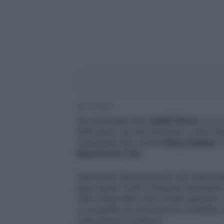
2' di lettura
Ha conquistato tutti
Jannik Sinner,
la cui
dello sport, non solo del tennis, come l'ini
conquistato tutti a parte
Erling Haaland
, 
Manchester City
.
Intervistato dal podcast del club mancunia
(già a quota 19 gol in stagione nonostante l
rilievo degli ultimi mesi a livello agonisto
a cui guarda con ammirazione sconfinata, n
tratta proprio di Djokovic.