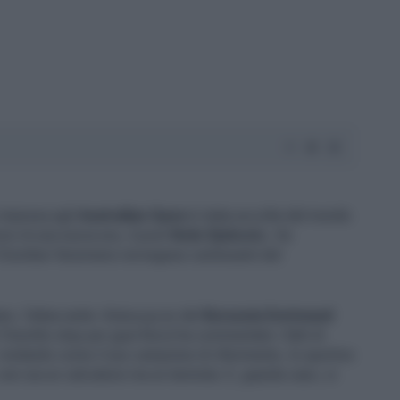
 impresa agli
Australian Open
è stata accolta dal mondo
zio di una nuova era, il post-
Nole Djokovic.
Ha
il bomber fenomeno norvegese centravanti del
no, l'attaccante-
Robocop
ex del
Borussia Dortmund
'insolito stop per guai fisici) ha commentato i fatti di
, rivelando come il suo campione di riferimento, lo sportivo
on sia un calciatore ma un tennista. E, guarda caso, si