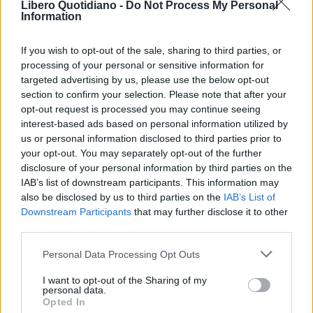
Libero Quotidiano -
Do Not Process My Personal
Information
If you wish to opt-out of the sale, sharing to third parties, or
processing of your personal or sensitive information for
targeted advertising by us, please use the below opt-out
section to confirm your selection. Please note that after your
opt-out request is processed you may continue seeing
interest-based ads based on personal information utilized by
us or personal information disclosed to third parties prior to
your opt-out. You may separately opt-out of the further
Seguici su Google Discover
disclosure of your personal information by third parties on the
IAB’s list of downstream participants. This information may
Segui Libero Quotidiano su Google Discover
also be disclosed by us to third parties on the
IAB’s List of
Scegli Libero Quotidiano come fonte preferita
Downstream Participants
that may further disclose it to other
third parties.
SEZIONI
Personal Data Processing Opt Outs
I want to opt-out of the Sharing of my
SPETTACOLI
personal data.
Opted In