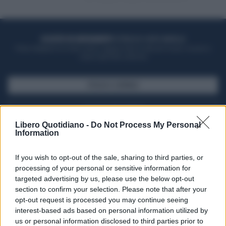
ACQUISTA UN ABBONAMENTO
OTTIENI DEI SUPER VANTAGGI
Potrai sfogliare la rivista online, leggere tutte le edizioni locali, ricevere a
casa il giornale cartaceo
SFOGLIA IL GIORNALE
ACQUISTA ABBONAMENTO
Libero Quotidiano -
Do Not Process My Personal
Information
If you wish to opt-out of the sale, sharing to third parties, or
processing of your personal or sensitive information for
targeted advertising by us, please use the below opt-out
section to confirm your selection. Please note that after your
opt-out request is processed you may continue seeing
interest-based ads based on personal information utilized by
us or personal information disclosed to third parties prior to