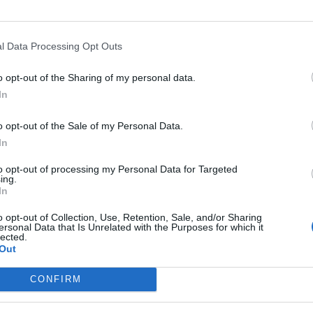
URACCIA
VITTIME DI ERRORI
L'EDITORIALE
CAMPO LARGO,
l Data Processing Opt Outs
DIZIARI, GAIA TORTORA SPIANA
MICHELE SERRA UMILIA PD E M5
o opt-out of the Sharing of my personal data.
SINISTRA: "FATE PENE, SIETE
"DITELO: NON CE LA FACCIAMO
In
OMMENTABILI"
PROPRIO"
o opt-out of the Sale of my Personal Data.
In
S PROGRESSISTA
GIORGIO
L'ULTIMO FRONTE
M5S, LA
I CONTRO CONTE: "CHI PARLA
PARANOIA SULLA CORTE DEI CON
to opt-out of processing my Personal Data for Targeted
ing.
E VANNACCI...". SALTA IL
"MELONI FERMATI, O FAREMO
In
PO LARGO?
BARRICATE"
o opt-out of Collection, Use, Retention, Sale, and/or Sharing
ersonal Data that Is Unrelated with the Purposes for which it
lected.
Out
1
2
3
4
5
...
625
CONFIRM