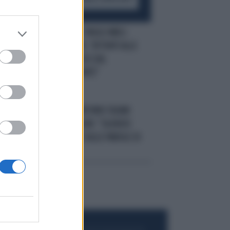
PALLA DI VETRO
PAOLO MIELI
S:
SUSSURRA AL PD: "ATTENTI ALLE
AMARE SORPRESE DAL
GLADIATORE CONTE"
CON CHI STA?
ANTONIO TAJANI
TI:
IMPALLINA SCHLEIN: "SILENZIO
PREOCCUPANTE SULLE PAROLE DI
CONTE"