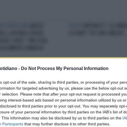
DE VERDISSIMO
ANGELO
CRITICO
BERTINOTTI, "LA SABBI
ELLI, AFFONDO CONTRO
LA TORRE": PD E M5S UMILIATI
LEIN E CONTE: "UNA SFIDA
OLUTAMENTE DANNOSA"
otidiano -
Do Not Process My Personal Information
O IL VOTO DELL'AULA
CHAT
E AVS SI BENDA...
DELMASTRO,
to opt-out of the sale, sharing to third parties, or processing of your per
MASTRO, PROTESTA DEL M5S:
SCENEGGIATA CONTE-M5S IN AU
formation for targeted advertising by us, please use the below opt-out s
SOTTO I BANCHI DELLA
"FUORI LE CHAT", POI SU TUTTI I
r selection. Please note that after your opt-out request is processed y
GIORANZA CON I TELEFONI
CELLULARI
eing interest-based ads based on personal information utilized by us or
ATI
disclosed to third parties prior to your opt-out. You may separately opt-
losure of your personal information by third parties on the IAB’s list of
. This information may also be disclosed by us to third parties on the
IA
Participants
that may further disclose it to other third parties.
LA COMMUNITY