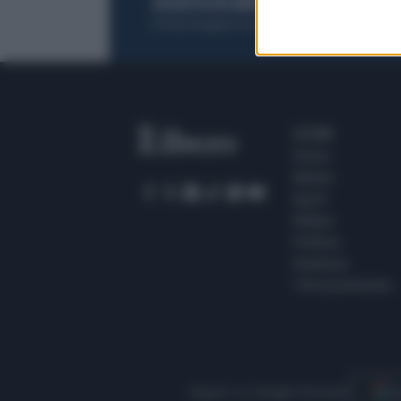
ACQUISTA UN ABBONAMENTO
OTTIENI DEI
Potrai sfogliare la rivista online, leggere tutt
SEZIONI
Home
Meteo
Sport
Milano
Politica
Giustizia
Terra promessa
Seguici su Google Discover
S