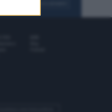
FOGLIA IL GIORNALE
ACQUISTA ABBONAMENTO
 E TECH
ALTRO
tazione e
Blog
ere
Podcast
 Quotidiano come fonte preferita