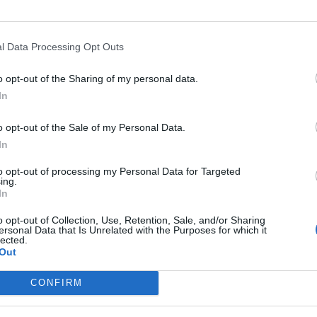
ZA RITEGNO
GIUSEPPE CONTE
IL PESCE IN BARILE
GIUSEPPE
 RISPONDE AL TELEFONO:
CONTE SENZA VERGOGNA: NON S
SA GRILLINA, FDI ALL'ATTACCO
DIMETTE MA VUOLE LA DATA
l Data Processing Opt Outs
DELL'AUDIZIONE
o opt-out of the Sharing of my personal data.
In
o opt-out of the Sale of my Personal Data.
DOSSIER
GIUSEPPE CONTE VA IN
LUCE SUL CASO
LA BUGIA SU DA
In
A DIFENDERE LE MASCHERINE
BIANCHI, L'IMPRENDITORE "PRO
ESI. MA PER LA FINANZA ERANO
MELONI"
to opt-out of processing my Personal Data for Targeted
ing.
 A NORMA E PERICOLOSE
In
o opt-out of Collection, Use, Retention, Sale, and/or Sharing
ersonal Data that Is Unrelated with the Purposes for which it
lected.
Out
1
2
CONFIRM