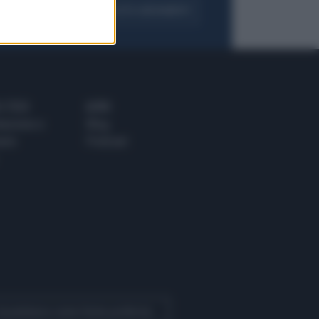
FOGLIA IL GIORNALE
ACQUISTA ABBONAMENTO
 E TECH
ALTRO
tazione e
Blog
ere
Podcast
 Quotidiano come fonte preferita