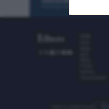
ACQUISTA UN ABBONAMENTO
OTTIENI DEI
Potrai sfogliare la rivista online, leggere tutt
SEZIONI
Home
Meteo
Sport
Milano
Politica
Giustizia
Terra promessa
Seguici su Google Discover
S