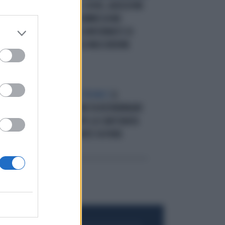
LA RIVELAZIONE
COVID, AUDIZIONE
I
A SORPESA IN COMMISSIONE:
"FRACCARO HA CONFERMATO DI
AVER TACIUTO SU MASCHERINE
INIDONEE"
RIO
IL CASO JC-ELECTRONICS
IL
GOVERNO MELONI FA RISPARMIARE
150 MILIONI DOPO LA CANTONATA
DI ARCURI. E CONTE FA PURE
CAUSA...