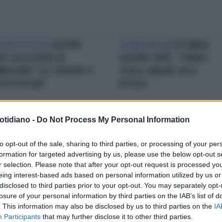
SOSPETTO DI FDI
GIUSEPPE
FIGURA GRILLINA
FDI UMILIA
TE GIOCA SPORCO IN
GIUSEPPE CONTE: "TORNA A
MISSIONE? "GLI SCRIVONO LE
SCUOLA. MAGARI CON LE
POSTE IN CHAT"
ROTELLE..."
otidiano -
Do Not Process My Personal Information
URACCIA
GIUSEPPE CONTE, IL
IL TRUCCHETTO
COVID, BIGNAMI
UMENTO SCOOP? FDI: "LA
INCHIODA GIUSEPPE CONTE: "NO
to opt-out of the sale, sharing to third parties, or processing of your per
ISTRATURA GIÀ LO AVEVA"
CI SIAMO ANCHE A FERRAGOSTO
formation for targeted advertising by us, please use the below opt-out s
r selection. Please note that after your opt-out request is processed y
eing interest-based ads based on personal information utilized by us or
disclosed to third parties prior to your opt-out. You may separately opt-
LA COMMUNITY
losure of your personal information by third parties on the IAB’s list of
. This information may also be disclosed by us to third parties on the
IA
Participants
that may further disclose it to other third parties.