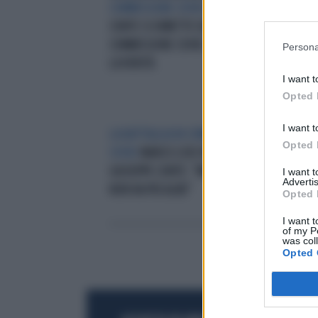
COMMISSIONE COVID
GIUSEPPE
SEN
CONTE SI DIMETTE DALLA
NON
COMMISSIONE COVID: ORA FUORI
FAR
Persona
LA VERITÀ
I want t
Opted 
I want t
LA BATTAGLIA IN COMMISSIONE
IL 
Opted 
COVID
MARCO LISEI INCHIODA
TV 
GIUSEPPE CONTE: "MENTE, ORA
CIN
I want 
Advertis
NON HA PIÙ ALIBI"
NON
Opted 
I want t
of my P
was col
Opted 