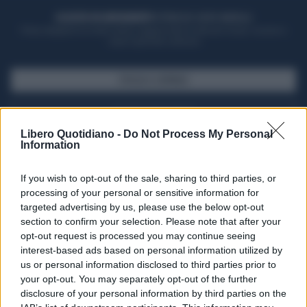
ACQUISTA UN ABBONAMENTO
OTTIENI DEI SUPER VANTAGGI
Potrai sfogliare la rivista online, leggere tutte le edizioni locali, ricevere a
casa il giornale cartaceo
SFOGLIA IL GIORNALE
ACQUISTA ABBONAMENTO
Libero Quotidiano -
Do Not Process My Personal
Information
If you wish to opt-out of the sale, sharing to third parties, or
processing of your personal or sensitive information for
targeted advertising by us, please use the below opt-out
section to confirm your selection. Please note that after your
opt-out request is processed you may continue seeing
interest-based ads based on personal information utilized by
us or personal information disclosed to third parties prior to
your opt-out. You may separately opt-out of the further
Seguici su Google Discover
disclosure of your personal information by third parties on the