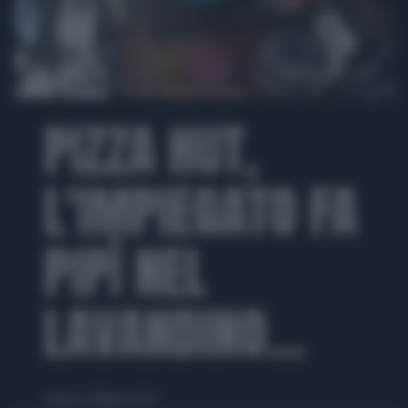
00:00
00:36
PIZZA HUT,
L'IMPIEGATO FA
PIPÌ NEL
LAVANDINO...
sabato 22 febbraio 2014