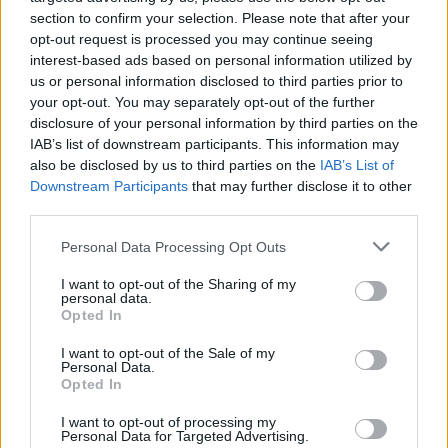
section to confirm your selection. Please note that after your
opt-out request is processed you may continue seeing
interest-based ads based on personal information utilized by
us or personal information disclosed to third parties prior to
your opt-out. You may separately opt-out of the further
Seguici su Google Discover
disclosure of your personal information by third parties on the
IAB’s list of downstream participants. This information may
Segui Libero Quotidiano su Google Discover
also be disclosed by us to third parties on the
IAB’s List of
Scegli Libero Quotidiano come fonte preferita
Downstream Participants
that may further disclose it to other
third parties.
SEZIONI
Personal Data Processing Opt Outs
I want to opt-out of the Sharing of my
SPETTACOLI
personal data.
Opted In
SCIENZA E TECH
I want to opt-out of the Sale of my
Personal Data.
Opted In
ALTRO
I want to opt-out of processing my
Personal Data for Targeted Advertising.