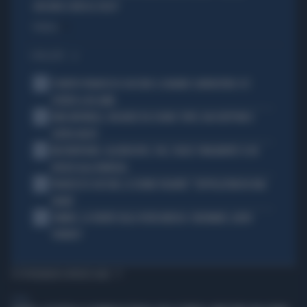
GIOCANO A MOSCA CIECA"
Politica
di
I PIÙ LETTI
1
È MORTO FRANCESCO GUCCINI: IL GRANDE CANTAUTORE SI È
SPENTO A 86 ANNI
2
KIMI ANTONELLI, VACANZE DA SOGNO: TUFFI, RACCHETTONI E
SUPER-YACHT
3
MASTANTUONO, ALAJBEGOVIC, PAZ, YILDIZ: FINALMENTE SI DÀ
SPAZIO ALLA FANTASIA
4
FRANCESCO GUCCINI, LE ULTIME VOLONTÀ: "SEPPELLITEMI IN UNA
VIGNA"
5
SINNER, LA VERITÀ SULLA VISITA MEDICA: CINCINNATI, ALTRO
FORFAIT?
TI POTREBBERO INTERESSARE
ESTERI