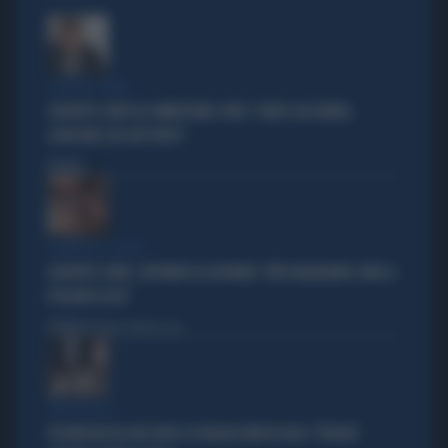
LA FUGA È FINITA
GIUSEPPE CONTE IN COMMISSIONE COVID: "GIURO SULL'ONORE,
QUALCUNO L'HA GIÀ PERSO"
Politica
di
ZAMPOLLI E L'HOTEL
GIUSEPPE CONTE, L'AFFONDO DI GASPARRI: "FATTI INQUIETANTI, NON LA
PASSERÀ LISCIA"
Politica
di Tommaso Montesano
CIRCO ROSSO
FDI RIDICOLIZZA AVS DOPO LA PAGLIACCIATA IN AULA: "PERCHÉ