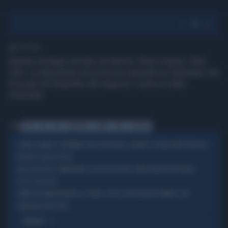
1' di lettura
Queste immagini arrivano da Kermit, West Virginia, Stati
Uniti. La telecamera di sicurezza riprende un impiegato che
fa la pipì nel lavandino del negozio. L'uomo è stato
licenziato.
Tag
PIZZA
HUT
PIPI
LAVANDINO
KERMIT
WEST
VIRGINIA
SCONTRINO FOLLE IN PUGLIA: QUANTO SI PAGA UNA FOGLIA DI
STORIA ASSURDA
BASILICO SULLA PIZZA
EOLIE, MANGIANO LA PIZZA IN GITA E FINISCONO IN OSPEDALE:
ALLE EOLIE
COS'È SUCCESSO
MARGHERITA A 17 EURO, PIZZA CON ACQUA DI MARE E UN
TEMPESTINE
CONSIGLIO PER TUTTI...
OPINIONI