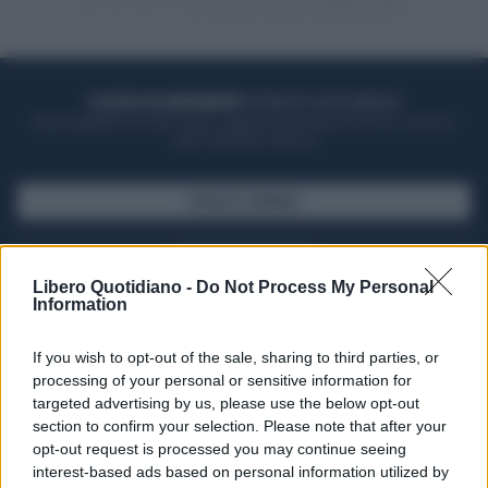
ACQUISTA UN ABBONAMENTO
OTTIENI DEI SUPER VANTAGGI
Potrai sfogliare la rivista online, leggere tutte le edizioni locali, ricevere a
casa il giornale cartaceo
SFOGLIA IL GIORNALE
ACQUISTA ABBONAMENTO
Libero Quotidiano -
Do Not Process My Personal
Information
If you wish to opt-out of the sale, sharing to third parties, or
processing of your personal or sensitive information for
targeted advertising by us, please use the below opt-out
section to confirm your selection. Please note that after your
opt-out request is processed you may continue seeing
interest-based ads based on personal information utilized by