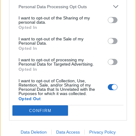
SEZIONI
Personal Data Processing Opt Outs
I want to opt-out of the Sharing of my
SPETTACOLI
personal data.
Opted In
SCIENZA E TECH
I want to opt-out of the Sale of my
Personal Data.
Opted In
ALTRO
I want to opt-out of processing my
Personal Data for Targeted Advertising.
Opted In
I want to opt-out of Collection, Use,
Retention, Sale, and/or Sharing of my
Personal Data that Is Unrelated with the
Purposes for which it was collected.
Libero Shopping
Contatti
Pubblicità
Cookie policy
Privacy policy
Opted Out
Condizioni generali
Modello 231
Assistenza
Preferenze Privacy
CONFIRM
Editoriale Libero S.r.l. - Sede Legale: Via dell’Aprica 18, 20158 Milano -
Registro Imprese di Milano Monza Brianza Lodi: C.F. e P.IVA 06823221004 -
R.E.A. Milano n. 1690166 Cap. Soc. € 400.000,00 i.v.
Tutti i diritti riservati - ISSN (sito web): 2531-6370
Data Deletion
Data Access
Privacy Policy