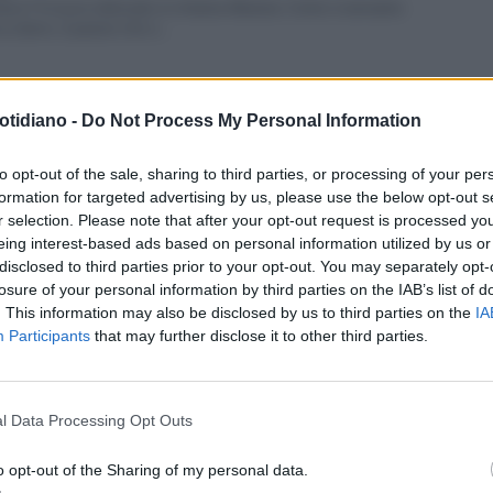
stero? Il nuovo eldorado si chiama Albania. Come vi avevamo
 Libero, il paese che s...
otidiano -
Do Not Process My Personal Information
to opt-out of the sale, sharing to third parties, or processing of your per
formation for targeted advertising by us, please use the below opt-out s
r selection. Please note that after your opt-out request is processed y
eing interest-based ads based on personal information utilized by us or
disclosed to third parties prior to your opt-out. You may separately opt-
losure of your personal information by third parties on the IAB’s list of
. This information may also be disclosed by us to third parties on the
IA
Participants
that may further disclose it to other third parties.
l Data Processing Opt Outs
o opt-out of the Sharing of my personal data.