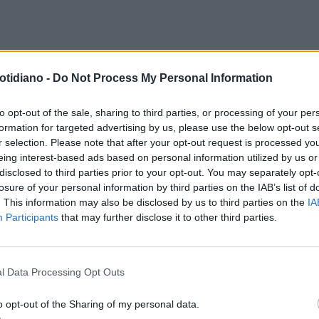
otidiano -
Do Not Process My Personal Information
to opt-out of the sale, sharing to third parties, or processing of your per
formation for targeted advertising by us, please use the below opt-out s
r selection. Please note that after your opt-out request is processed y
eing interest-based ads based on personal information utilized by us or
disclosed to third parties prior to your opt-out. You may separately opt-
losure of your personal information by third parties on the IAB’s list of
. This information may also be disclosed by us to third parties on the
IA
Participants
that may further disclose it to other third parties.
l Data Processing Opt Outs
o opt-out of the Sharing of my personal data.