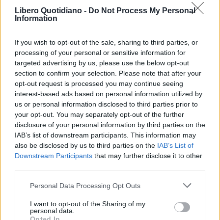
Libero Quotidiano -
Do Not Process My Personal
Information
If you wish to opt-out of the sale, sharing to third parties, or
processing of your personal or sensitive information for
targeted advertising by us, please use the below opt-out
section to confirm your selection. Please note that after your
opt-out request is processed you may continue seeing
interest-based ads based on personal information utilized by
us or personal information disclosed to third parties prior to
your opt-out. You may separately opt-out of the further
Seguici su Google Discover
disclosure of your personal information by third parties on the
IAB’s list of downstream participants. This information may
Segui Libero Quotidiano su Google Discover
also be disclosed by us to third parties on the
IAB’s List of
Scegli Libero Quotidiano come fonte preferita
Downstream Participants
that may further disclose it to other
third parties.
SEZIONI
Personal Data Processing Opt Outs
I want to opt-out of the Sharing of my
SPETTACOLI
personal data.
Opted In