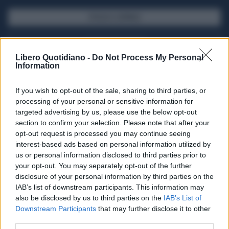
SFOGLIA IL GIORNALE
ACQUISTA ABBONAMENTO
Libero Quotidiano -
Do Not Process My Personal
Information
If you wish to opt-out of the sale, sharing to third parties, or
processing of your personal or sensitive information for
targeted advertising by us, please use the below opt-out
section to confirm your selection. Please note that after your
opt-out request is processed you may continue seeing
interest-based ads based on personal information utilized by
us or personal information disclosed to third parties prior to
your opt-out. You may separately opt-out of the further
Seguici su Google Discover
disclosure of your personal information by third parties on the
IAB’s list of downstream participants. This information may
Segui Libero Quotidiano su Google Discover
also be disclosed by us to third parties on the
IAB’s List of
Scegli Libero Quotidiano come fonte preferita
Downstream Participants
that may further disclose it to other
third parties.