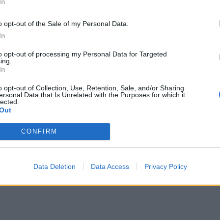
In
o opt-out of the Sale of my Personal Data.
In
to opt-out of processing my Personal Data for Targeted
ing.
In
o opt-out of Collection, Use, Retention, Sale, and/or Sharing
ersonal Data that Is Unrelated with the Purposes for which it
lected.
Out
CONFIRM
Data Deletion
Data Access
Privacy Policy