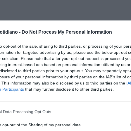
otidiano -
Do Not Process My Personal Information
to opt-out of the sale, sharing to third parties, or processing of your per
formation for targeted advertising by us, please use the below opt-out s
r selection. Please note that after your opt-out request is processed y
eing interest-based ads based on personal information utilized by us or
disclosed to third parties prior to your opt-out. You may separately opt-
losure of your personal information by third parties on the IAB’s list of
. This information may also be disclosed by us to third parties on the
IA
Participants
that may further disclose it to other third parties.
l Data Processing Opt Outs
o opt-out of the Sharing of my personal data.