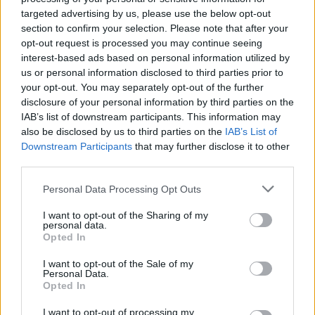
targeted advertising by us, please use the below opt-out
section to confirm your selection. Please note that after your
opt-out request is processed you may continue seeing
interest-based ads based on personal information utilized by
us or personal information disclosed to third parties prior to
your opt-out. You may separately opt-out of the further
Seguici su Google Discover
disclosure of your personal information by third parties on the
IAB’s list of downstream participants. This information may
Segui Libero Quotidiano su Google Discover
also be disclosed by us to third parties on the
IAB’s List of
Scegli Libero Quotidiano come fonte preferita
Downstream Participants
that may further disclose it to other
third parties.
SEZIONI
Personal Data Processing Opt Outs
I want to opt-out of the Sharing of my
SPETTACOLI
personal data.
Opted In
SCIENZA E TECH
I want to opt-out of the Sale of my
Personal Data.
Opted In
ALTRO
I want to opt-out of processing my