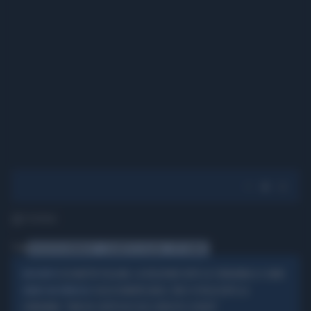
1' di lettura
Tag
NICOLETTA ROMANOFF
ELISABETTA TULLIANI
PITTI BIMBO
ELISABETTA TULLIANI, LA REAZIONE DOPO LA CONDANNA A 5 ANNI
INDISCRETO
CASA DI MONTECARLO, FINI SI SFOGA DOPO LA
SERENO MA PERPLESSO
CONDANNA: "NON HO CAPITO IN COSA CONSISTE IL REATO"