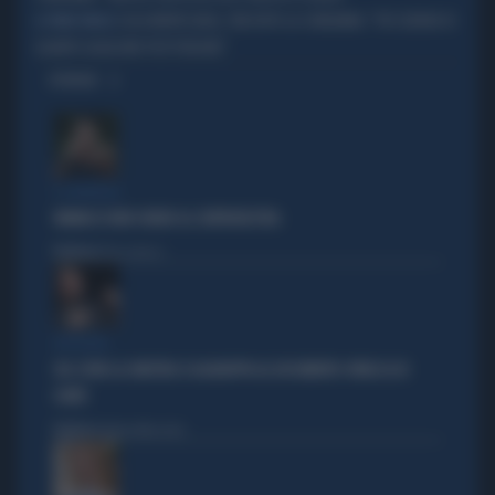
CASA MONTECARLO, FINI DOPO LA CONDANNA: "PIÙ SERENO DI
LE PRIME PAROLE
QUANTO QUALCUNO PUÒ PENSARE"
OPINIONI
IL GENERALE
VANNACCI NON CHIUDE AL CENTRODESTRA
Politica
di Elisa Calessi
DISPERATI
SUL COVID LA SINISTRA SI AGGRAPPA AL DOCUMENTO-PATACCA DI
CONTE
Politica
di Andrea Muzzolon