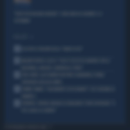
LA PREMIER
"DOVE VA IN VACANZA MELONI". E UNA DATA DA SEGNARE: IL 4
SETTEMBRE
I PIÙ LETTI
1
ALL’ASTA IL PALLONE DELLA “MANO DI DIO”
2
MALDINI VUOTA IL SACCO: "COSA È SUCCESSO DAVVERO CON LA
NAZIONALE, MALAGÒ, GUARDIOLA E PIRLO"
3
JUVE-INTER, ALESSANDRO BASTONI SCARAVENTA A TERRA
ZHEGROVA: RISSA IN CAMPO
4
JANNIK SINNER, "DOLCEMENTE OSSESSIONATO": CHI SI INCHINA AL
NUMERO 1
5
JUVENTUS, PAPERE-MICHELE DI GREGORIO E TIFOSI IN RIVOLTA: "IL
PIÙ SCARSO DI SEMPRE"
TI POTREBBERO INTERESSARE