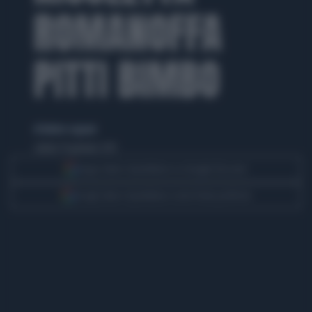
ROMANOFFA
PITTI BIMBO
di Matteo Legnani
sabato 19 gennaio 2013
Segui Libero Quotidiano su Google Discover
Scegli Libero Quotidiano come fonte preferita