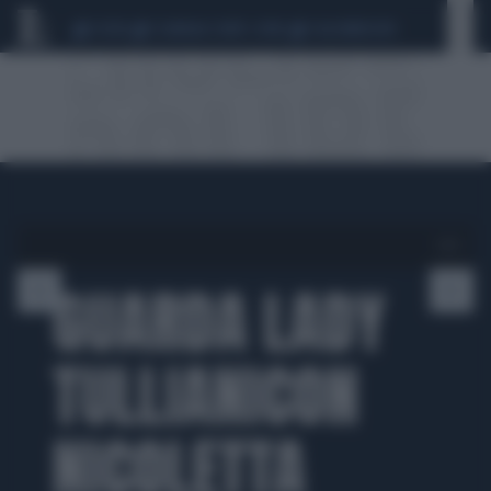
CEUTA
SCANDALO CONTE-COVID
CALCIOMERCATO
1 di 5
GUARDA LADY
TULLIANICON
NICOLETTA