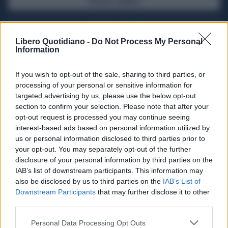
SFOGLIA IL GIORNALE
ACQUISTA ABBONAMENTO
Libero Quotidiano -
Do Not Process My Personal
Information
If you wish to opt-out of the sale, sharing to third parties, or
processing of your personal or sensitive information for
targeted advertising by us, please use the below opt-out
section to confirm your selection. Please note that after your
opt-out request is processed you may continue seeing
interest-based ads based on personal information utilized by
us or personal information disclosed to third parties prior to
your opt-out. You may separately opt-out of the further
Seguici su Google Discover
disclosure of your personal information by third parties on the
IAB’s list of downstream participants. This information may
Segui Libero Quotidiano su Google Discover
also be disclosed by us to third parties on the
IAB’s List of
Scegli Libero Quotidiano come fonte preferita
Downstream Participants
that may further disclose it to other
third parties.
SEZIONI
Personal Data Processing Opt Outs