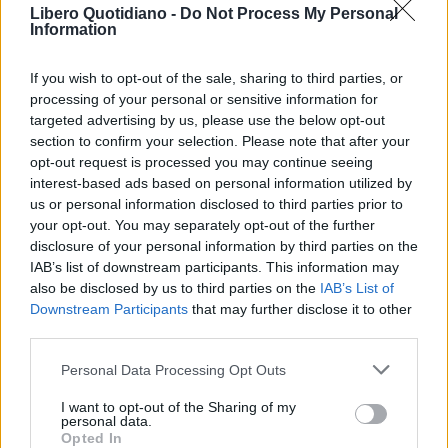
Libero Quotidiano -
Do Not Process My Personal
Information
If you wish to opt-out of the sale, sharing to third parties, or
processing of your personal or sensitive information for
targeted advertising by us, please use the below opt-out
section to confirm your selection. Please note that after your
opt-out request is processed you may continue seeing
interest-based ads based on personal information utilized by
us or personal information disclosed to third parties prior to
your opt-out. You may separately opt-out of the further
Seguici su Google Discover
disclosure of your personal information by third parties on the
IAB’s list of downstream participants. This information may
Segui Libero Quotidiano su Google Discover
also be disclosed by us to third parties on the
IAB’s List of
Scegli Libero Quotidiano come fonte preferita
Downstream Participants
that may further disclose it to other
third parties.
SEZIONI
Personal Data Processing Opt Outs
I want to opt-out of the Sharing of my
SPETTACOLI
personal data.
Opted In