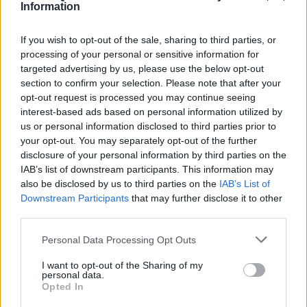
Information
If you wish to opt-out of the sale, sharing to third parties, or
processing of your personal or sensitive information for
targeted advertising by us, please use the below opt-out
section to confirm your selection. Please note that after your
opt-out request is processed you may continue seeing
interest-based ads based on personal information utilized by
us or personal information disclosed to third parties prior to
your opt-out. You may separately opt-out of the further
Seguici su Google Discover
disclosure of your personal information by third parties on the
IAB’s list of downstream participants. This information may
Segui Libero Quotidiano su Google Discover
also be disclosed by us to third parties on the
IAB’s List of
Scegli Libero Quotidiano come fonte preferita
Downstream Participants
that may further disclose it to other
third parties.
SEZIONI
Personal Data Processing Opt Outs
I want to opt-out of the Sharing of my
SPETTACOLI
personal data.
Opted In