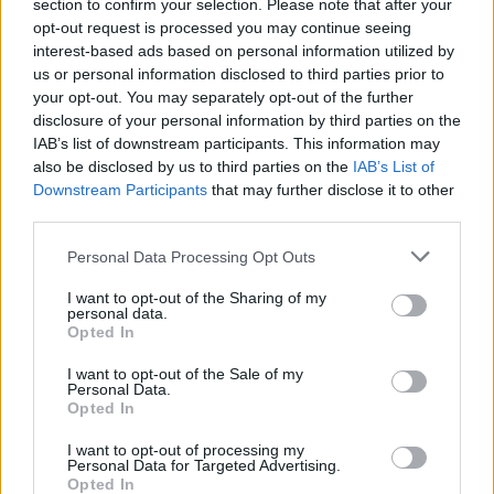
section to confirm your selection. Please note that after your
opt-out request is processed you may continue seeing
interest-based ads based on personal information utilized by
us or personal information disclosed to third parties prior to
your opt-out. You may separately opt-out of the further
Seguici su Google Discover
disclosure of your personal information by third parties on the
IAB’s list of downstream participants. This information may
Segui Libero Quotidiano su Google Discover
also be disclosed by us to third parties on the
IAB’s List of
Scegli Libero Quotidiano come fonte preferita
Downstream Participants
that may further disclose it to other
third parties.
SEZIONI
Personal Data Processing Opt Outs
I want to opt-out of the Sharing of my
SPETTACOLI
personal data.
Opted In
SCIENZA E TECH
I want to opt-out of the Sale of my
Personal Data.
Opted In
ALTRO
I want to opt-out of processing my
Personal Data for Targeted Advertising.
Opted In