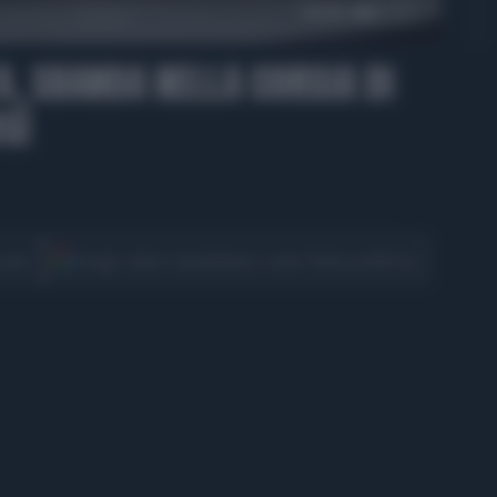
00:46
A, SBANDA NELLA CORSIA DI
SÌ
CONDIVIDI
cover
Scegli Libero Quotidiano come fonte preferita