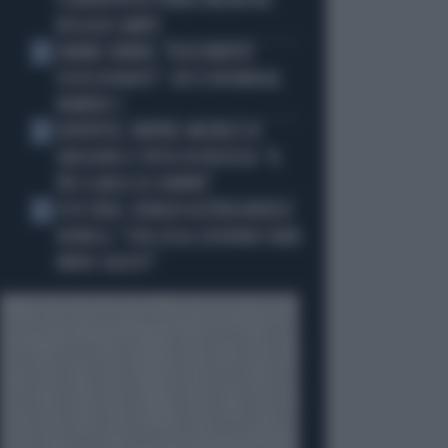
SCARAVENTA A TERRA ZHEGROVA:
RISSA IN CAMPO
JANNIK SINNER, "DOLCEMENTE
3
OSSESSIONATO": CHI SI INCHINA AL
NUMERO 1
JUVENTUS, PAPERE-MICHELE DI
4
GREGORIO E TIFOSI IN RIVOLTA: "IL
PIÙ SCARSO DI SEMPRE"
4 DI SERA, SENALDI AZZERA ANGELO
5
BONELLI: "CON LUI AL GOVERNO FARÀ
MENO CALDO?"