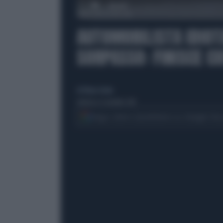
00:00
AUTOMOBILISTA IDIOT
SORPASSO: FINISCE CO
di Eliana Giusto
domenica 6 novembre 2016
Segui Libero Quotidiano su Google Dis