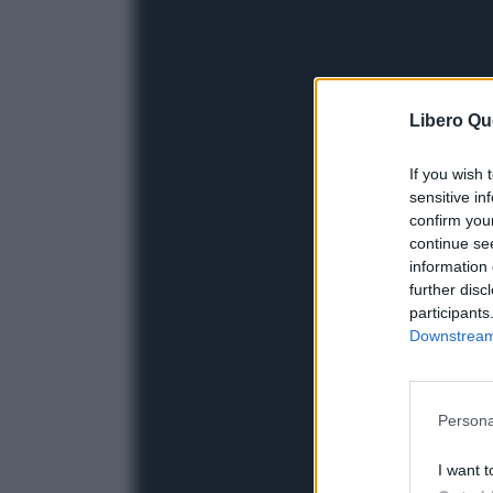
Libero Qu
If you wish 
sensitive in
confirm you
continue se
information 
further disc
participants
Downstream 
Persona
I want t