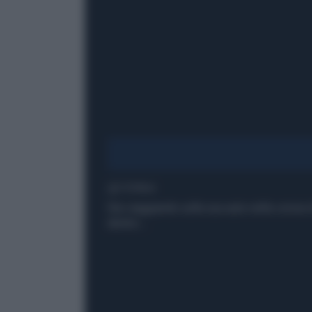
1' di lettura
Sta viaggiando sulla sua auto nella corsia
dentro...