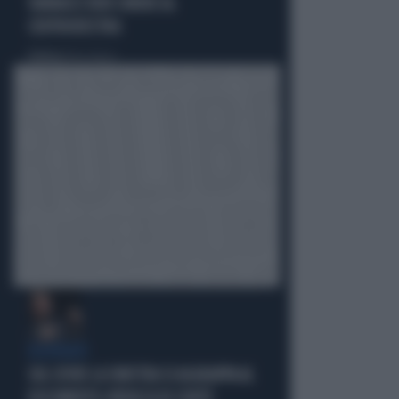
VANNACCI NON CHIUDE AL
CENTRODESTRA
Politica
di Elisa Calessi
DISPERATI
SUL COVID LA SINISTRA SI AGGRAPPA AL