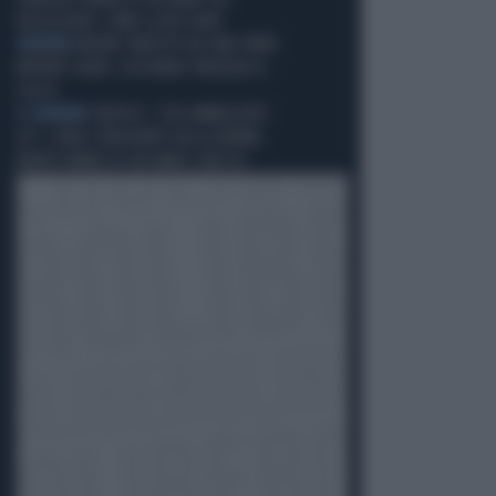
PASSEGGINO: COME LO BECCANO
DRAMMA
MUORE TRAFITTO DA UNA TRAVE
MENTRE GUIDA: L'ASSURDA TRAGEDIA A
LUCCA
IL DRAMMA
TREVISO, "L'HO AMMAZZATO
IO!": L'URLO STRAZIANTE DELLA NONNA,
MORTO BIMBO DI UN ANNO E MEZZO