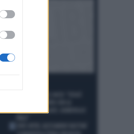
I PIÙ LETTI
MALDINI VUOTA IL SACCO: "COSA È
1
SUCCESSO DAVVERO CON LA
NAZIONALE, MALAGÒ, GUARDIOLA E
PIRLO"
JUVE-INTER, ALESSANDRO BASTONI
2