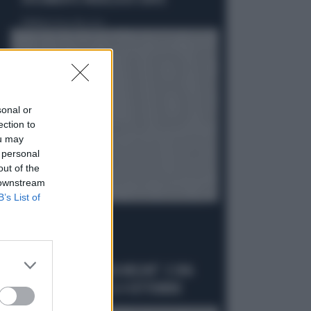
DOCUMENTO-PATACCA DI CONTE
Politica
di Andrea Muzzolon
sonal or
ection to
ou may
 personal
out of the
 downstream
B’s List of
LA PREMIER
"DOVE VA IN VACANZA MELONI". E UNA
DATA DA SEGNARE: IL 4 SETTEMBRE