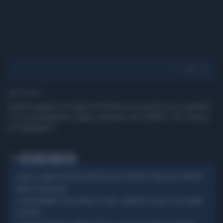
1' di lettura
Questo gruppo di ragazzi ha fatto un incontro poco gradito:
c'è un grandissimo ragno velenoso nel soffitto. Chi vincerà
la "battaglia"?
Tag
RAGNO
AMICI
VELENO
TURISTA PARTECIPA ALLO SHOW DEL "MAGO DEI SERPENTI":
VELENO DI SERPENTE
FINISCE IN TRAGEDIA
MAMMA E FIGLIA MORTE A CENA? CLAMOROSA SVOLTA: COSA HANNO
IL GIALLO
SCOPERTO