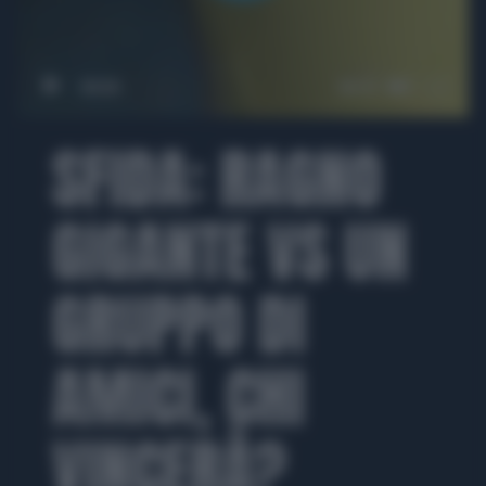
00:00
00:41
SFIDA: RAGNO
GIGANTE VS UN
GRUPPO DI
AMICI, CHI
VINCERÀ?