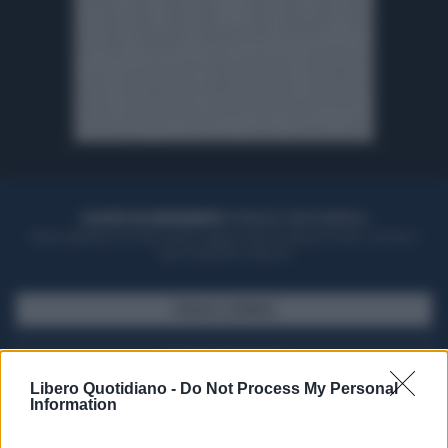
ACQUISTA UN ABBONAMENTO
OTTIENI DEI SUPER VANTAGGI
Potrai sfogliare la rivista online, leggere tutte le edizioni locali, ricevere a
casa il giornale cartaceo
SFOGLIA IL GIORNALE
ACQUISTA ABBONAMENTO
Libero Quotidiano -
Do Not Process My Personal
Information