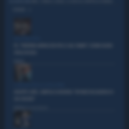
AMICI, TORNA IL SERALE: LA GROSSA SORPRESA DI MARIA
DA QUESTA SERA
OPINIONI
TARLI DEMOCRATICI
PD, "PATENTINO ANTIFASCISTA PER LE SALE STAMPA": L'ULTIMO DELIRIO
CROLLA IN AULA
Politica
di
IL GRILLINO PENSA AI (SUOI) AFFARI
GIUSEPPE CONTE, ZAMPOLLI LO INCHIODA: "MI PARLÒ DELL'ALBERGO DI
SUO SUOCERO"
Politica
di Giacomo Amadori