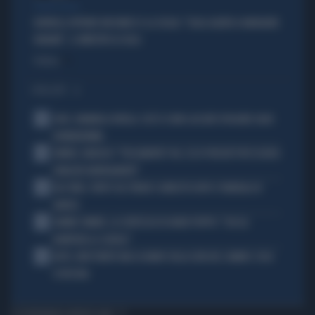
FUORI LUOGO
BORRELLI OFFENDE MUSUMECI E LA SICILIA: "SUGLI ALBERI A MANGIARE
BANANE", IL MINISTRO LO GELA
Politica
di
I PIÙ LETTI
1
JUVE, RAVANELLI RIVELA: COSÌ SI SONO LASCIATI SFUGGIRE GIGIO
DONNARUMMA
2
SINNER, NARGISO: "FISICAMENTE? NO, ECCO PERCHÉ PUÒ ESSERSI
STANCATO MENTALMENTE"
3
IGLI TARE, FURTO SUL TRENO E ARRESTO DOPO I FUNERALI DI
BARESI
4
JANNIK SINNER, LA CERTEZZA DI DARIO PUPPO: "CHI GLI
ROMPERÀ LE SCATOLE"
5
AUTO, NON TENETE MAI LA MANO SULLA LEVA DEL CAMBIO: COSA
SI RISCHIA