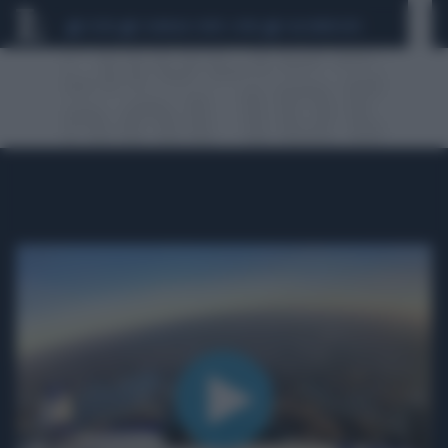
CEUTA
SCANDALO CONTE-COVID
CALCIOMERCATO