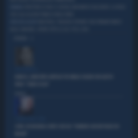
ISTRUTTORE DI VOLO SI SUICIDA LANCIANDOSI DALL'AEREO: LA FRASE
DRAMMA
CHOC ALLA ALLIEVA PRIMA DI FARLA FINITA
MALPENSA, TRAGEDIA SFIORATA: VOLO RYANAIR INVASO
DIREZIONE ALICANTE
DALLE ZANZARE, SPENTE TUTTE LE LUCI. POI IL CAOS
OPINIONI
CHE FIGURA DI...
RANUCCI, ARRESTATO LAVITOLA? FDI UMILIA SCHLEIN CON QUESTO
VIDEO: "CHIEDI SCUSA"
Politica
di
COMMISSIONE COVID
COVID, FDI INCHIODA CONTE E BOCCIA: "DOMENICO ARCURI PAGHI 100
MILIONI"