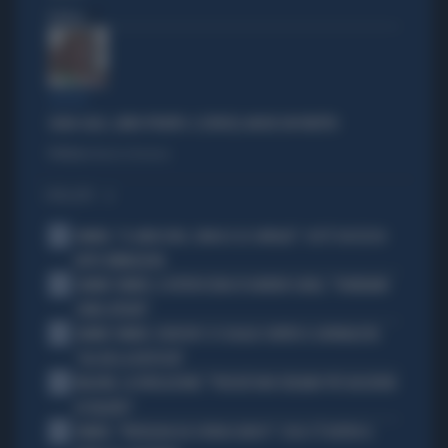
Politica
di
GENOVA
SILVIA SALIS, LIBRO PRONTO. E (FORSE) ANCHE UN PARTITO
Politica
di Annalisa Terranova
I PIÙ LETTI
1
SINNER, "IL GINOCCHIO, L'ANCA E LE CAVIGLIE": COS'È SUCCESSO
DOPO WIMBLEDON
2
JANNIK SINNER, IL RETROSCENA DI DARREN CAHILL: "DOBBIAMO
STARE ATTENTI"
3
JANNIK SINNER, DJOKOVIC SI SCAGLIA CONTRO IL GIORNALISTA:
"SAI GIÀ LA RISPOSTA"
4
MALDINI, LA RIVELAZIONE: "PERCHÉ NON CREIAMO PIÙ GIOCATORI
DI TALENTO"
5
SINNER, "PATOLOGIA DA SOVRACCARICO": COSA C'È DIETRO IL