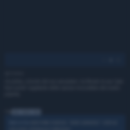
1' di lettura
Un pilota, a bordo del suo aeroplano, ha filmato la sua "gita
fuori porta" regalando delle riprese mozzafiato del nostro
pianeta.
Tag
CIELO
PILOTA
VOLO
AEREO ROMA-FILADELFIA, "ODORE SGRADEVOLE": SCHIFO AD
PANICO IN VOLO
ALTA QUOTA E ATTERRAGGIO D'EMERGENZA