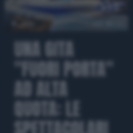
00:00
04:05
UNA GITA
"FUORI PORTA"
AD ALTA
QUOTA: LE
SPETTACOLARI