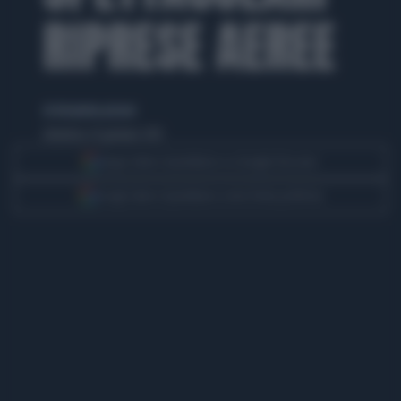
RIPRESE AEREE
di elisabetta pistoni
domenica 25 gennaio 2015
Segui Libero Quotidiano su Google Discover
Scegli Libero Quotidiano come fonte preferita