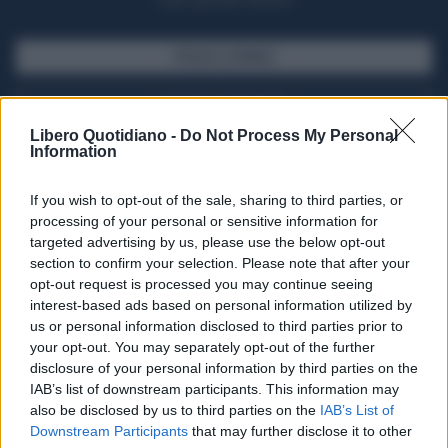
casa il giornale cartaceo
SFOGLIA IL GIORNALE
ACQUISTA ABBONAMENTO
Libero Quotidiano -
Do Not Process My Personal
Information
If you wish to opt-out of the sale, sharing to third parties, or
processing of your personal or sensitive information for
targeted advertising by us, please use the below opt-out
section to confirm your selection. Please note that after your
opt-out request is processed you may continue seeing
interest-based ads based on personal information utilized by
us or personal information disclosed to third parties prior to
your opt-out. You may separately opt-out of the further
Seguici su Google Discover
disclosure of your personal information by third parties on the
IAB’s list of downstream participants. This information may
Segui Libero Quotidiano su Google Discover
also be disclosed by us to third parties on the
IAB’s List of
Scegli Libero Quotidiano come fonte preferita
Downstream Participants
that may further disclose it to other