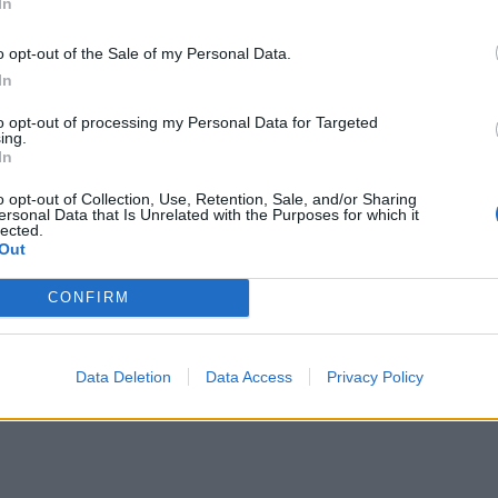
In
o opt-out of the Sale of my Personal Data.
In
to opt-out of processing my Personal Data for Targeted
ing.
In
o opt-out of Collection, Use, Retention, Sale, and/or Sharing
ersonal Data that Is Unrelated with the Purposes for which it
lected.
Out
CONFIRM
Data Deletion
Data Access
Privacy Policy