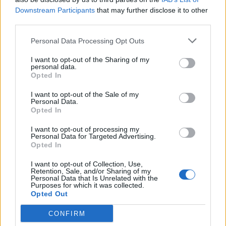
Scegli Libero Quotidiano come fonte preferita
Downstream Participants
that may further disclose it to other
third parties.
SEZIONI
Personal Data Processing Opt Outs
I want to opt-out of the Sharing of my
SPETTACOLI
personal data.
Opted In
SCIENZA E TECH
I want to opt-out of the Sale of my
Personal Data.
Opted In
ALTRO
I want to opt-out of processing my
Personal Data for Targeted Advertising.
Opted In
I want to opt-out of Collection, Use,
Retention, Sale, and/or Sharing of my
Personal Data that Is Unrelated with the
Purposes for which it was collected.
Libero Shopping
Contatti
Pubblicità
Cookie policy
Privacy policy
Opted Out
Condizioni generali
Modello 231
Assistenza
Preferenze Privacy
CONFIRM
Editoriale Libero S.r.l. - Sede Legale: Via dell’Aprica 18, 20158 Milano -