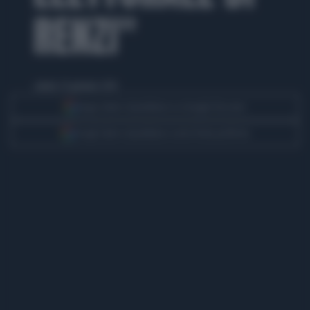
RENZI"
sabato 25 gennaio 2014
Segui Libero Quotidiano su Google Discover
Scegli Libero Quotidiano come fonte preferita