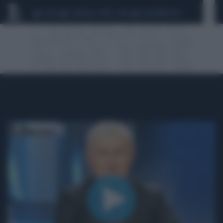
CEUTA
SCANDALO CONTE-COVID
CALCIOMERCATO