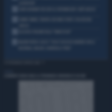
LA RISPOSTA"
2
JOHN GOODMAN? BECCATO AL SUPERMERCATO: COM'È ADESSO
3
JANNIK SINNER, TERAPIA CON ONDE D'URTO: COSA RISCHIA
ADESSO
4
ALL’ASTA IL PALLONE DELLA “MANO DI DIO”
5
MALDINI VUOTA IL SACCO: "COSA È SUCCESSO DAVVERO CON LA
NAZIONALE, MALAGÒ, GUARDIOLA E PIRLO"
TI POTREBBERO INTERESSARE
GENERAL
A ROBERTO SERGIO (RAI) LA CITTADINANZA ONORARIA DI CACCURI