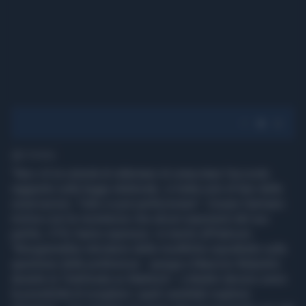
1' di lettura
"Non c'è la volontà di rallentare di ostacolare l'accordo
raggiunto sulla legge elettorale, si tratta solo di fare delle
osservazioni. Tutto si può perfezionare". Cesare Damiano
motiva così le resistenze che alcuni esponenti del suo
partito, il Pd, hanno espresso in merito all'Italicum.
"Bisognerebbe introdurre delle modifiche soprattutto sulla
questione delle preferenze - spiega a Maurizio Belpietro
durante la Telefonata su Mattino5- i cittadini devono avere
la possibilità di scegliere i quali candidati vogliono