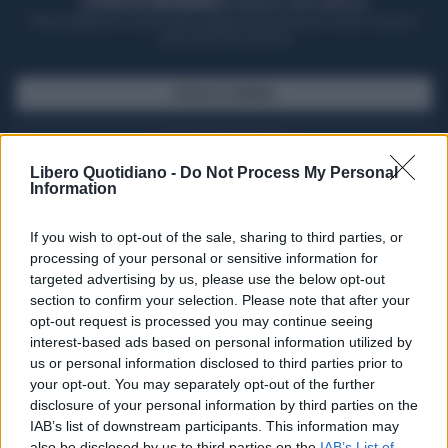
ACQUISTA UN ABBONAMENTO
OTTIENI DEI SUPER VANTAGGI
Potrai sfogliare la rivista online, leggere tutte le edizioni locali, ricevere a
casa il giornale cartaceo
SFOGLIA IL GIORNALE
ACQUISTA ABBONAMENTO
Libero Quotidiano -
Do Not Process My Personal
Information
If you wish to opt-out of the sale, sharing to third parties, or
processing of your personal or sensitive information for
targeted advertising by us, please use the below opt-out
section to confirm your selection. Please note that after your
opt-out request is processed you may continue seeing
interest-based ads based on personal information utilized by
us or personal information disclosed to third parties prior to
your opt-out. You may separately opt-out of the further
Seguici su Google Discover
disclosure of your personal information by third parties on the
IAB’s list of downstream participants. This information may
Segui Libero Quotidiano su Google Discover
also be disclosed by us to third parties on the
IAB’s List of