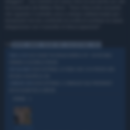
eleggere". L'ex ministro al Lavoro dice la sua anche sul Job
Act proposto da Matteo Renzi: "Sono d'accordo sul punto
che riguarda il contratto unico a tempo indeterminato per i
neoassunti ma non condivido la scelta di sostiture la cassa
integrazione con il sussidio di disoccupazione".
Tag
BELPIETRO
DAMIANO
ITALICUM
RENZI
LEGGE ELETTORALE
VIDEO
ELLY SCHLEIN "IN OSTAGGIO DENTRO IL PD": CHI PUÒ FARLE
VERSO IL VOTO
PERDERE LE ELEZIONI (E PERCHÉ)
LEGGE ELETTORALE, LO STUDIO-CHOC: ECCO PERCHÉ IL M5S
DATI ALLA MANO
RISCHIA IL DISASTRO AL SUD
LEGGE ELETTORALE, IL SONDAGGIO SULLE PREFERENZE?
COMPAGNIE CASTA
DOCCIA GELATA PER LA SINISTRA
OPINIONI
TRA LA GENTE