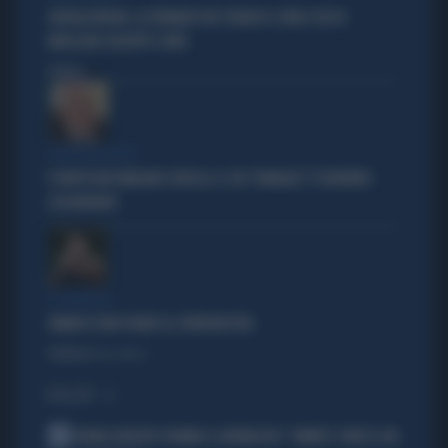
GIORGIA MELONI, LA FERMANO PER STRADA? IL VIDEO CHE FA
IMPAZZIRE GIUSEPPE CONTE
Politica
di
POLITICA IN LUTTO
È MORTO MASSIMILIANO CENCELLI: IL SUO "MANUALE" È DIVENTATO
LEGGENDARIO
IL GENERALE
VANNACCI NON CHIUDE AL CENTRODESTRA
Politica
di Elisa Calessi
I PIÙ LETTI
1
NOVAK DJOKOVIC FULMINA IL GIORNALISTA: "SINNER? CONOSCI GIÀ